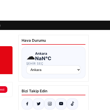
ı
Hava Durumu
☁
Ankara
NaN°C
ŞEHIR SEÇ
rest
Bizi Takip Edin