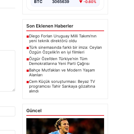
BTC
3065639
▼ -0.60%
Son Eklenen Haberler
Diego Forlan Uruguay Milli Takımı’nın
■
yeni teknik direktörü oldu
Türk sinemasında farklı bir imza: Ceylan
■
Özgün Özçelik’in en iyi filmleri
Özgür Özel’den Türkiye’nin Tüm
■
Demokratlarına Yeni Parti Çağrısı
Bahçe Mutfakları ve Modern Yaşam
■
Alanları
Cem Küçük soruşturması: Beyaz TV
■
programcısı Tahir Sarıkaya gözaltına
alındı
Güncel