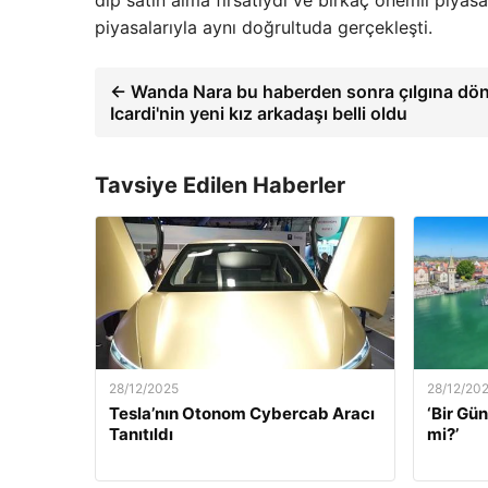
dip satın alma fırsatıydı ve birkaç önemli piyas
piyasalarıyla aynı doğrultuda gerçekleşti.
← Wanda Nara bu haberden sonra çılgına dö
Icardi'nin yeni kız arkadaşı belli oldu
Tavsiye Edilen Haberler
28/12/2025
28/12/20
Tesla’nın Otonom Cybercab Aracı
‘Bir G
Tanıtıldı
mi?’