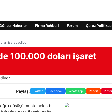
Güncel Haberler
Firma Rehberi
Forum
Çerez Politikas
ları işaret ediyor
de 100.000 doları işaret
Paylaş:
Twitter
Facebook
WhatsApp
Reddit
Pinte
 doğru düşüşü muhtemelen bir