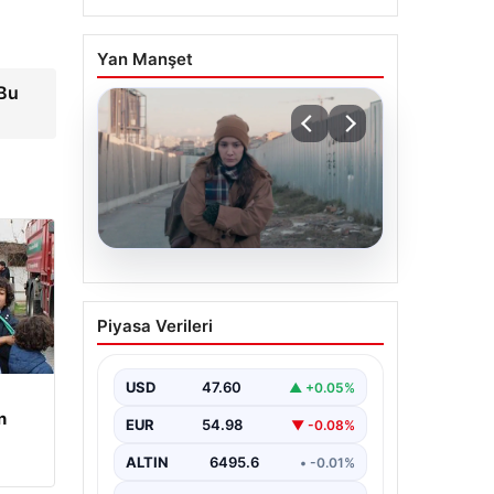
Yan Manşet
 Bu
05.08.2026
Türk sinemasında farklı
Piyasa Verileri
bir imza: Ceylan Özgün
Özçelik’in en iyi filmleri
USD
47.60
▲ +0.05%
n
EUR
54.98
▼ -0.08%
ALTIN
6495.6
• -0.01%