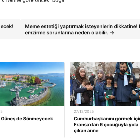
a kriterine göre önceki boğa
necek!
Meme estetiği yaptırmak isteyenlerin dikkatine!
emzirme sorunlarına neden olabilir. →
25
27/12/2025
ün Güneş de Sönmeyecek
Cumhurbaşkanını görmek içi
Fransa’dan 6 çocuğuyla yola
çıkan anne