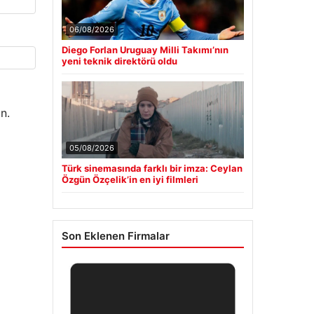
06/08/2026
Diego Forlan Uruguay Milli Takımı’nın
yeni teknik direktörü oldu
n.
05/08/2026
Türk sinemasında farklı bir imza: Ceylan
Özgün Özçelik’in en iyi filmleri
Son Eklenen Firmalar