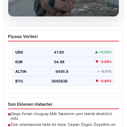
05.08.2026
Türk sinemasında farklı bir imza: Ceylan
Piyasa Verileri
Özgün Özçelik’in en iyi filmleri
USD
47.60
▲ +0.05%
EUR
54.98
▼ -0.08%
ALTIN
6495.6
• -0.01%
BTC
3065639
▼ -0.60%
Son Eklenen Haberler
Diego Forlan Uruguay Milli Takımı’nın yeni teknik direktörü
■
oldu
Türk sinemasında farklı bir imza: Ceylan Özgün Özçelik’in en
■