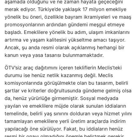
aşamada olduğunu ve ne zaman hayata geçeceğini
merak ediyor. Türkiye’de yaklaşık 17 milyon emekliye
yönelik bu öneri, özellikle bayram ikramiyeleri ve maaş
promosyonlarının ardından gündemi meşgul etmeye
başladı. Emeklilere yönelik bu adım, ulaşım imkanlarını
artırma ve yaşam kalitesini yükseltme amacı taşıyor.
Ancak, şu anda resmi olarak açıklanmış herhangi bir
kanun veya yasa tasarısı bulunmamaktadır.
ÖTV’siz araç dağıtımını içeren tekliflerin Meclis’teki
durumu ise henüz netlik kazanmış değil. Meclis
komisyonlarında görüşülmekte olan bu tasarım, belirli
şartlar ve kriterler doğrultusunda gündeme gelmiş olsa
da, henüz yürürlüğe girmemiştir. Sosyal medyada
yayılan ve emeklilere müjde olarak sunulan iddiaların
temelinde, belirli yaş sınırını dolduran veya hizmet yılını
tamamlayan emeklilere yerli üretim araçlarda indirim
yapılacağı öne sürülüyor. Fakat, bu iddiaların henüz
resmi bir onayı olmadığını önemle belirtmek gerekir.