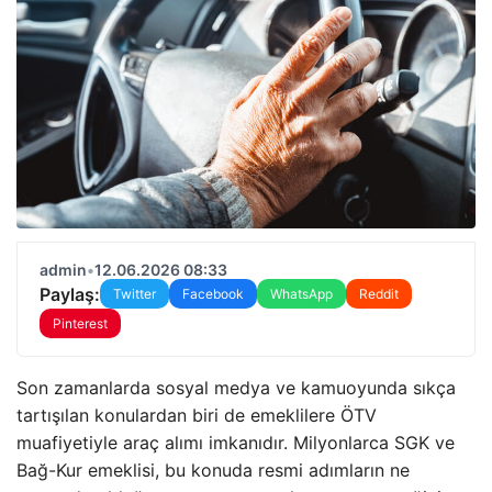
admin
•
12.06.2026 08:33
Paylaş:
Twitter
Facebook
WhatsApp
Reddit
Pinterest
Son zamanlarda sosyal medya ve kamuoyunda sıkça
tartışılan konulardan biri de emeklilere ÖTV
muafiyetiyle araç alımı imkanıdır. Milyonlarca SGK ve
Bağ-Kur emeklisi, bu konuda resmi adımların ne