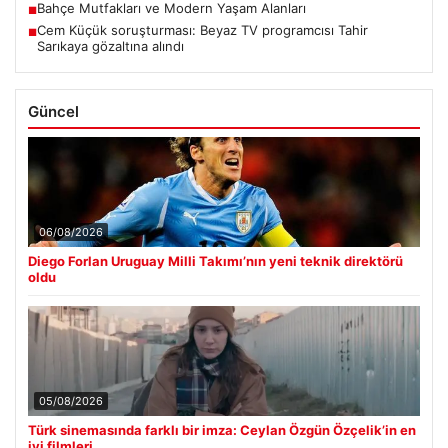
Bahçe Mutfakları ve Modern Yaşam Alanları
■
Cem Küçük soruşturması: Beyaz TV programcısı Tahir
■
Sarıkaya gözaltına alındı
Güncel
06/08/2026
Diego Forlan Uruguay Milli Takımı’nın yeni teknik direktörü
oldu
05/08/2026
Türk sinemasında farklı bir imza: Ceylan Özgün Özçelik’in en
iyi filmleri