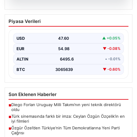
05.08.2026
Türk sinemasında farklı bir imza: Ceylan
Piyasa Verileri
Özgün Özçelik’in en iyi filmleri
USD
47.60
▲ +0.05%
EUR
54.98
▼ -0.08%
ALTIN
6495.6
• -0.01%
BTC
3065639
▼ -0.60%
Son Eklenen Haberler
Diego Forlan Uruguay Milli Takımı’nın yeni teknik direktörü
■
oldu
Türk sinemasında farklı bir imza: Ceylan Özgün Özçelik’in en
■
iyi filmleri
Özgür Özel’den Türkiye’nin Tüm Demokratlarına Yeni Parti
■
Çağrısı