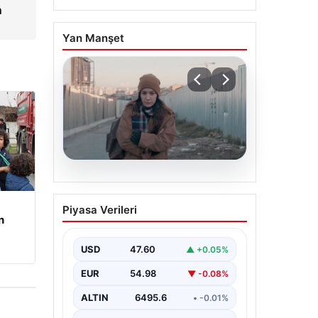
n
Yan Manşet
05.08.2026
Türk sinemasında farklı
Piyasa Verileri
bir imza: Ceylan Özgün
n
Özçelik’in en iyi filmleri
USD
47.60
▲ +0.05%
EUR
54.98
▼ -0.08%
ALTIN
6495.6
• -0.01%