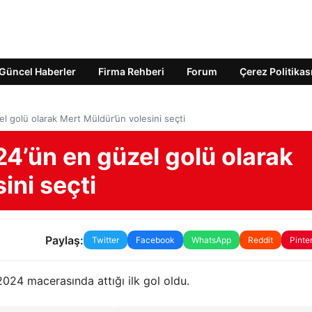
Güncel Haberler
Firma Rehberi
Forum
Çerez Politikas
l golü olarak Mert Müldür’ün volesini seçti
4’ün en güzel golü olarak
ini seçti
Paylaş:
Twitter
Facebook
WhatsApp
Reddit
Pinte
2024 macerasında attığı ilk gol oldu.