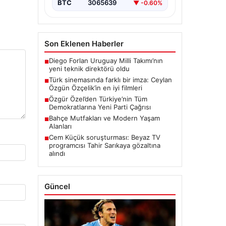
BTC
3065639
▼ -0.60%
Son Eklenen Haberler
Diego Forlan Uruguay Milli Takımı’nın
■
yeni teknik direktörü oldu
Türk sinemasında farklı bir imza: Ceylan
■
Özgün Özçelik’in en iyi filmleri
Özgür Özel’den Türkiye’nin Tüm
■
Demokratlarına Yeni Parti Çağrısı
Bahçe Mutfakları ve Modern Yaşam
■
Alanları
Cem Küçük soruşturması: Beyaz TV
■
programcısı Tahir Sarıkaya gözaltına
alındı
Güncel