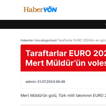
Haberler
›
Uncategorized
›
Taraftarlar EURO 2024’ün en güze
Taraftarlar EURO 202
Mert Müldür’ün voles
admin
•
21.07.2024 06:48
Mert Müldür’ün golü, Türk milli takımının EURO 