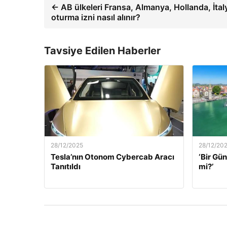
← AB ülkeleri Fransa, Almanya, Hollanda, İtal
oturma izni nasıl alınır?
Tavsiye Edilen Haberler
28/12/2025
28/12/20
Tesla’nın Otonom Cybercab Aracı
‘Bir G
Tanıtıldı
mi?’