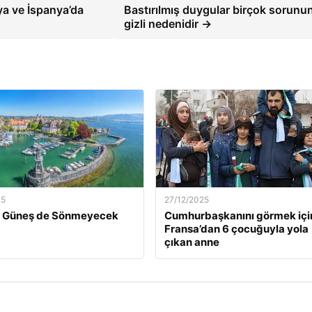
ya ve İspanya’da
Bastırılmış duygular birçok sorunu
gizli nedenidir →
25
27/12/2025
ün Güneş de Sönmeyecek
Cumhurbaşkanını görmek içi
Fransa’dan 6 çocuğuyla yola
çıkan anne