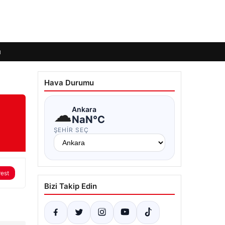
ı
Hava Durumu
☁
Ankara
NaN°C
ŞEHIR SEÇ
rest
Bizi Takip Edin