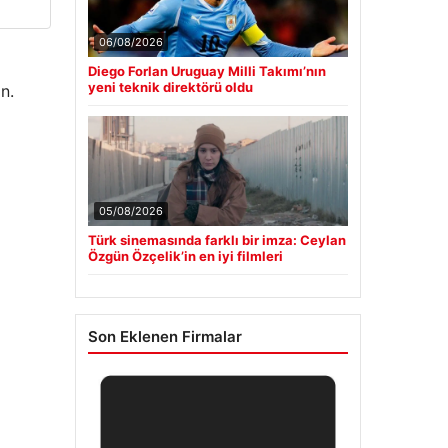
06/08/2026
Diego Forlan Uruguay Milli Takımı’nın
yeni teknik direktörü oldu
n.
05/08/2026
Türk sinemasında farklı bir imza: Ceylan
Özgün Özçelik’in en iyi filmleri
Son Eklenen Firmalar