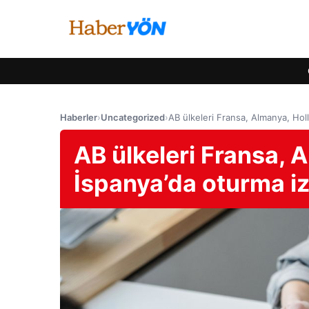
Haberler
›
Uncategorized
›
AB ülkeleri Fransa, Almanya, Holla
AB ülkeleri Fransa, A
İspanya’da oturma izn