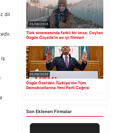
z dil
05/08/2026
Türk sinemasında farklı bir imza: Ceylan
edir.
Özgün Özçelik’in en iyi filmleri
 iş
05/08/2026
e
Özgür Özel’den Türkiye’nin Tüm
Demokratlarına Yeni Parti Çağrısı
a
Son Eklenen Firmalar