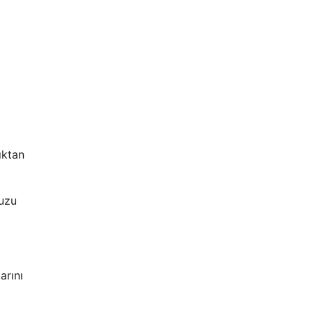
ıktan
nuzu
arını