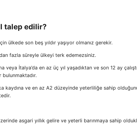
l talep edilir?
in ülkede son beş yıldır yaşıyor olmanız gerekir.
ydan fazla süreyle ülkeyi terk edemezsiniz.
ma veya İtalya’da en az üç yıl yaşadıktan ve son 12 ay çalışt
ar bulunmaktadır.
bıka kaydına ve en az A2 düzeyinde yeterliliğe sahip olduğu
edir.
erinde asgari yıllık gelire ve yeterli barınmaya sahip oldukl