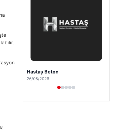
rma
şte
abilir.
grasyon
Prenses Night Club
29/04/2026
da