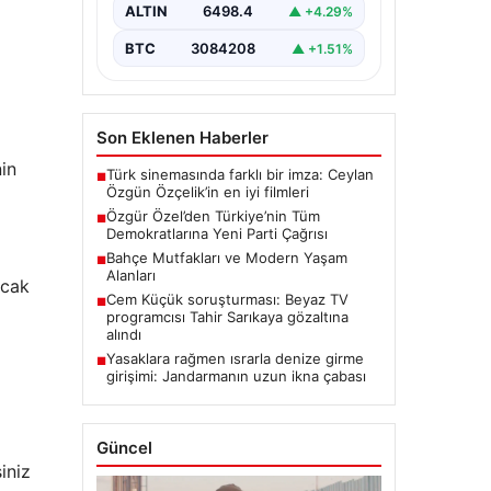
gerçekleştirdiği ilk grup
ALTIN
6498.4
▲ +4.29%
toplantısında önemli
açıklamalarda…
BTC
3084208
▲ +1.51%
Son Eklenen Haberler
nin
Türk sinemasında farklı bir imza: Ceylan
■
Özgün Özçelik’in en iyi filmleri
Özgür Özel’den Türkiye’nin Tüm
■
Demokratlarına Yeni Parti Çağrısı
Bahçe Mutfakları ve Modern Yaşam
■
Alanları
ncak
Cem Küçük soruşturması: Beyaz TV
■
programcısı Tahir Sarıkaya gözaltına
alındı
Yasaklara rağmen ısrarla denize girme
■
girişimi: Jandarmanın uzun ikna çabası
Güncel
iniz