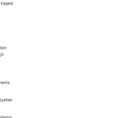
 kaşesi
biri
lı
emeniz
yetler
ilemiş