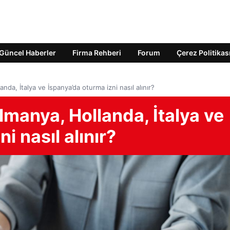
Güncel Haberler
Firma Rehberi
Forum
Çerez Politikas
nda, İtalya ve İspanya’da oturma izni nasıl alınır?
lmanya, Hollanda, İtalya ve
i nasıl alınır?