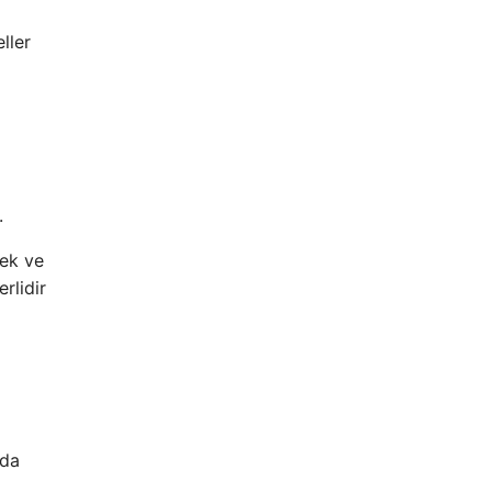
ller
.
tek ve
rlidir
 da