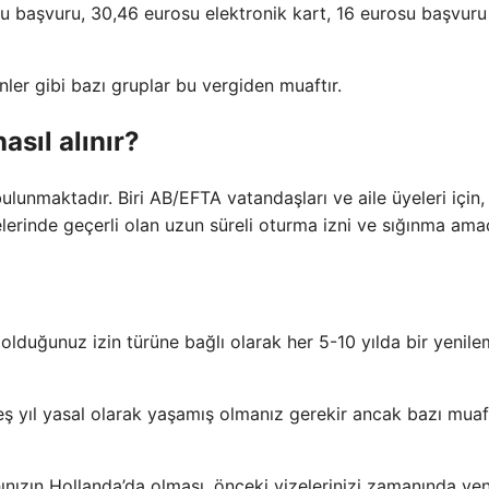
 başvuru, 30,46 eurosu elektronik kart, 16 eurosu başvuru
nler gibi bazı gruplar bu vergiden muaftır.
asıl alınır?
ulunmaktadır. Biri AB/EFTA vatandaşları ve aile üyeleri için, 
erinde geçerli olan uzun süreli oturma izni ve sığınma amaç
olduğunuz izin türüne bağlı olarak her 5-10 yılda bir yenil
 yıl yasal olarak yaşamış olmanız gerekir ancak bazı muafi
nızın Hollanda’da olması, önceki vizelerinizi zamanında yen