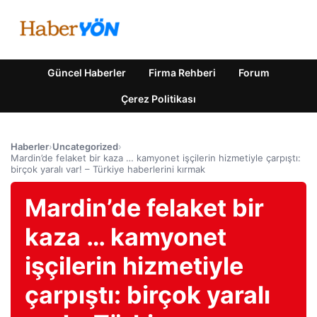
Güncel Haberler
Firma Rehberi
Forum
Çerez Politikası
Haberler
›
Uncategorized
›
Mardin’de felaket bir kaza … kamyonet işçilerin hizmetiyle çarpıştı:
birçok yaralı var! – Türkiye haberlerini kırmak
Mardin’de felaket bir
kaza … kamyonet
işçilerin hizmetiyle
çarpıştı: birçok yaralı