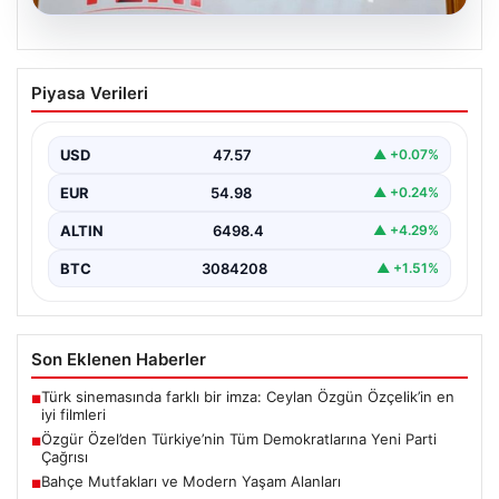
05.08.2026
Özgür Özel’den Türkiye’nin Tüm
Piyasa Verileri
Demokratlarına Yeni Parti Çağrısı
Yeni Parti Genel Başkanı Özgür Özel, partisinin
Meclis’te gerçekleştirdiği ilk grup toplantısında önemli
USD
47.57
▲ +0.07%
açıklamalarda…
EUR
54.98
▲ +0.24%
ALTIN
6498.4
▲ +4.29%
BTC
3084208
▲ +1.51%
Son Eklenen Haberler
Türk sinemasında farklı bir imza: Ceylan Özgün Özçelik’in en
■
iyi filmleri
Özgür Özel’den Türkiye’nin Tüm Demokratlarına Yeni Parti
■
Çağrısı
Bahçe Mutfakları ve Modern Yaşam Alanları
■