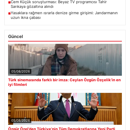
Cem Küçük soruşturması: Beyaz TV programcısı Tahir
■
Sarıkaya gözaltına alındı
Yasaklara rağmen ısrarla denize girme girişimi: Jandarmanın
■
uzun ikna çabası
Güncel
05/08/2026
Türk sinemasında farklı bir imza: Ceylan Özgün Özçelik’in en
iyi filmleri
05/08/2026
Özgür Özel’den Türkiye’nin Tüm Demokratlarına Yeni Parti