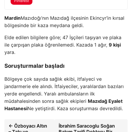
Pinterest
Mardin
Mazıdoğı’nın Mazıdağ ilçesinin Ekincyr’in kırsal
bölgesinde bir kaza meydana geldi.
Elde edilen bilgilere göre; 47 İşçileri taşıyan ve plaka
ile çarpışan plaka öğrenilemedi. Kazada 1 ağır,
9 kişi
yara.
Soruşturmalar başladı
Bölgeye çok sayıda sağlık ekibi, itfaiyeci ve
jandarmerie ele alındı. İtfaiyeciler, yaralılardan bazıları
yerde engellendi. Yaralı ambulansların ilk
müdahalesinden sonra sağlık ekipleri
Mazıdağ Eyalet
Hastanesi
Ne yetiştirdi. Kaza soruşturması devredildi.
← Özboyacı Altın
İbrahim Saracoglu Soğan
– Takı ve
Bakım Tarifi Doktoru Bir