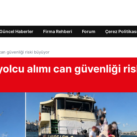
Güncel Haberler
Firma Rehberi
Forum
Çerez Politikas
an güvenliği riski büyüyor
lcu alımı can güvenliği ris