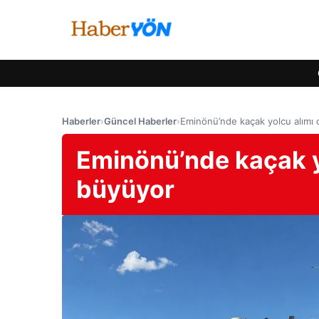
Haberler
›
Güncel Haberler
›
Eminönü’nde kaçak yolcu alımı c
Eminönü’nde kaçak yo
büyüyor