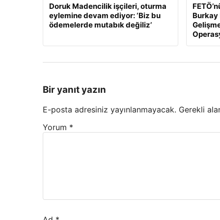
Doruk Madencilik işçileri, oturma
FETÖ’nü
eylemine devam ediyor: ‘Biz bu
Burkay 
ödemelerde mutabık değiliz’
Gelişme
Operasy
Bir yanıt yazın
E-posta adresiniz yayınlanmayacak.
Gerekli ala
Yorum
*
Ad
*