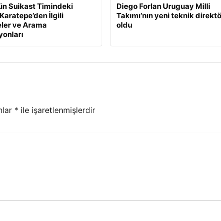
n Suikast Timindeki
Diego Forlan Uruguay Milli
Karatepe’den İlgili
Takımı’nın yeni teknik direkt
ler ve Arama
oldu
onları
nlar
*
ile işaretlenmişlerdir