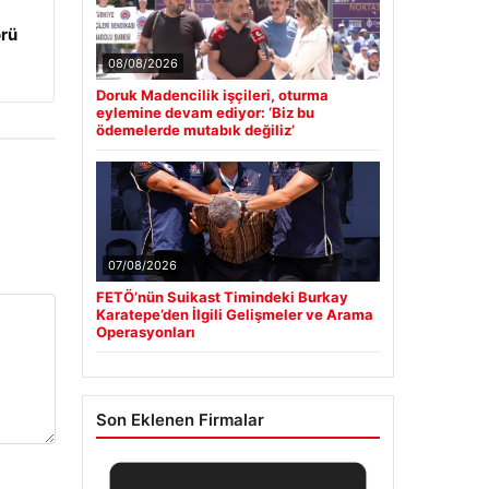
örü
08/08/2026
Doruk Madencilik işçileri, oturma
eylemine devam ediyor: ‘Biz bu
ödemelerde mutabık değiliz’
07/08/2026
FETÖ’nün Suikast Timindeki Burkay
Karatepe’den İlgili Gelişmeler ve Arama
Operasyonları
Son Eklenen Firmalar