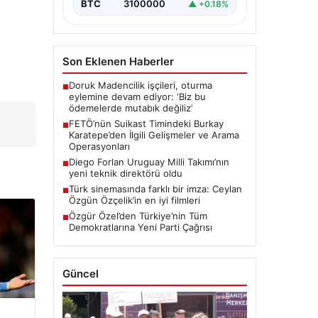
düzenlenen suikast planında yer…
BTC
3100000
▲ +0.18%
Son Eklenen Haberler
Doruk Madencilik işçileri, oturma
■
eylemine devam ediyor: ‘Biz bu
ödemelerde mutabık değiliz’
FETÖ’nün Suikast Timindeki Burkay
■
Karatepe’den İlgili Gelişmeler ve Arama
Operasyonları
Diego Forlan Uruguay Milli Takımı’nın
■
yeni teknik direktörü oldu
Türk sinemasında farklı bir imza: Ceylan
■
Özgün Özçelik’in en iyi filmleri
Özgür Özel’den Türkiye’nin Tüm
■
Demokratlarına Yeni Parti Çağrısı
Güncel