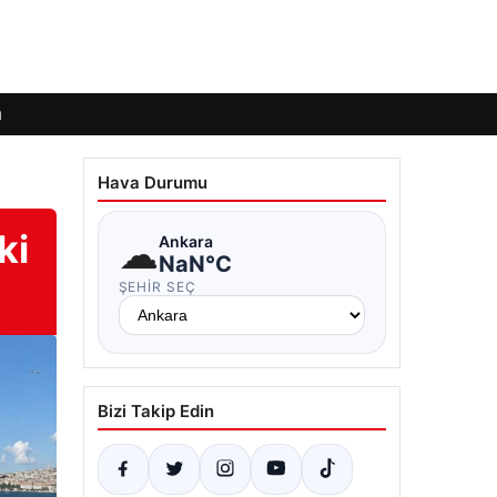
ı
Hava Durumu
ki
☁
Ankara
NaN°C
ŞEHIR SEÇ
Bizi Takip Edin