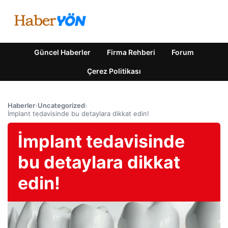
Güncel Haberler
Firma Rehberi
Forum
Çerez Politikası
Haberler
›
Uncategorized
›
İmplant tedavisinde bu detaylara dikkat edin!
İmplant tedavisinde
bu detaylara dikkat
edin!