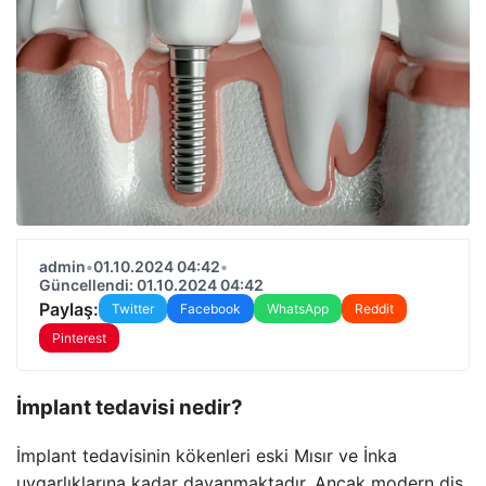
admin
•
01.10.2024 04:42
•
Güncellendi: 01.10.2024 04:42
Paylaş:
Twitter
Facebook
WhatsApp
Reddit
Pinterest
İmplant tedavisi nedir?
İmplant tedavisinin kökenleri eski Mısır ve İnka
uygarlıklarına kadar dayanmaktadır. Ancak modern diş