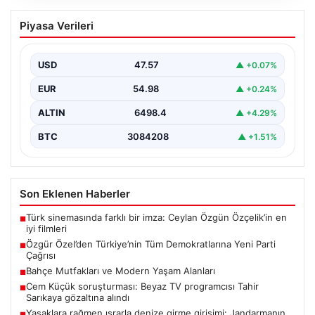
Özgür Özel’den Türkiye’nin Tüm
Piyasa Verileri
Demokratlarına Yeni Parti Çağrısı
Yeni Parti Genel Başkanı Özgür Özel, partisinin
Meclis’te gerçekleştirdiği ilk grup toplantısında önemli
USD
47.57
▲ +0.07%
açıklamalarda…
EUR
54.98
▲ +0.24%
ALTIN
6498.4
▲ +4.29%
BTC
3084208
▲ +1.51%
Son Eklenen Haberler
Türk sinemasında farklı bir imza: Ceylan Özgün Özçelik’in en
■
iyi filmleri
Özgür Özel’den Türkiye’nin Tüm Demokratlarına Yeni Parti
■
Çağrısı
Bahçe Mutfakları ve Modern Yaşam Alanları
■
Cem Küçük soruşturması: Beyaz TV programcısı Tahir
■
Sarıkaya gözaltına alındı
Yasaklara rağmen ısrarla denize girme girişimi: Jandarmanın
■