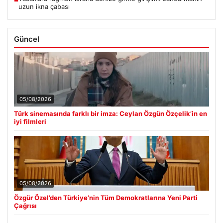
uzun ikna çabası
Güncel
05/08/2026
Türk sinemasında farklı bir imza: Ceylan Özgün Özçelik’in en
iyi filmleri
05/08/2026
Özgür Özel’den Türkiye’nin Tüm Demokratlarına Yeni Parti
Çağrısı