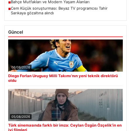
Bahçe Mutfakları ve Modern Yaşam Alanları
■
Cem Küçük soruşturması: Beyaz TV programcısı Tahir
■
Sarıkaya gözaltına alındı
Güncel
06/08/2026
Diego Forlan Uruguay Milli Takımı’nın yeni teknik direktörü
oldu
05/08/2026
Türk sinemasında farklı bir imza: Ceylan Özgün Özçelik’in en
iyi filmleri