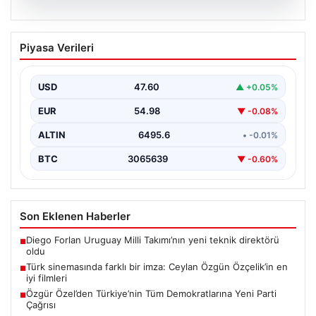
05.08.2026
Türk sinemasında farklı bir imza: Ceylan
Piyasa Verileri
Özgün Özçelik’in en iyi filmleri
USD
47.60
▲ +0.05%
EUR
54.98
▼ -0.08%
ALTIN
6495.6
• -0.01%
BTC
3065639
▼ -0.60%
Son Eklenen Haberler
Diego Forlan Uruguay Milli Takımı’nın yeni teknik direktörü
■
oldu
Türk sinemasında farklı bir imza: Ceylan Özgün Özçelik’in en
■
iyi filmleri
Özgür Özel’den Türkiye’nin Tüm Demokratlarına Yeni Parti
■
Çağrısı