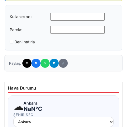
Kullanıcı adı:
Parola:
Beni hatırla
Paylaş:
Hava Durumu
☁
Ankara
NaN°C
ŞEHIR SEÇ