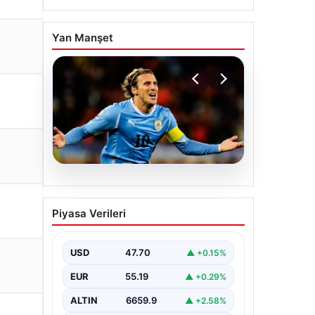
Yan Manşet
06.08.2026
Diego Forlan Uruguay Milli
Piyasa Verileri
Takımı’nın yeni teknik
direktörü oldu
USD
47.70
▲ +0.15%
EUR
55.19
▲ +0.29%
ALTIN
6659.9
▲ +2.58%