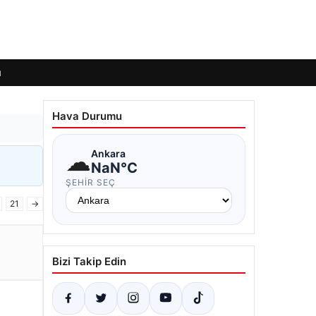
ı
Hava Durumu
☁
Ankara
NaN°C
ŞEHIR SEÇ
21
→
Bizi Takip Edin