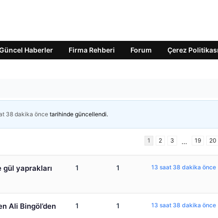
Güncel Haberler
Firma Rehberi
Forum
Çerez Politikas
at 38 dakika önce
tarihinde güncellendi.
1
2
3
19
20
…
e gül yaprakları
1
1
13 saat 38 dakika önce
en Ali Bingöl’den
1
1
13 saat 38 dakika önce