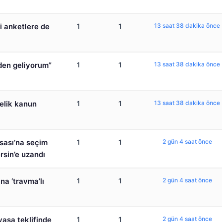
i anketlere de
1
1
13 saat 38 dakika önce
den geliyorum”
1
1
13 saat 38 dakika önce
elik kanun
1
1
13 saat 38 dakika önce
sası’na seçim
1
1
2 gün 4 saat önce
rsin’e uzandı
ına ‘travma’lı
1
1
2 gün 4 saat önce
yasa teklifinde
1
1
2 gün 4 saat önce