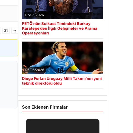
07/08/2026
FETÖ’nün Suikast Timindeki Burkay
Karatepe’den İlgili Gelişmeler ve Arama
21
→
Operasyonları
06/08/2026
Diego Forlan Uruguay Milli Takımı’nın yeni
teknik direktörü oldu
Son Eklenen Firmalar