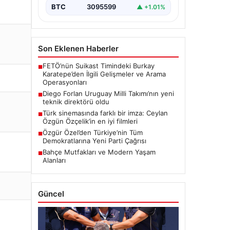
BTC
3095599
▲ +1.01%
Son Eklenen Haberler
FETÖ’nün Suikast Timindeki Burkay
■
Karatepe’den İlgili Gelişmeler ve Arama
Operasyonları
Diego Forlan Uruguay Milli Takımı’nın yeni
■
teknik direktörü oldu
Türk sinemasında farklı bir imza: Ceylan
■
Özgün Özçelik’in en iyi filmleri
Özgür Özel’den Türkiye’nin Tüm
■
Demokratlarına Yeni Parti Çağrısı
Bahçe Mutfakları ve Modern Yaşam
■
Alanları
Güncel