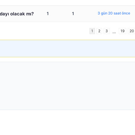
dayı olacak mı?
1
1
3 gün 20 saat önce
1
2
3
19
20
…