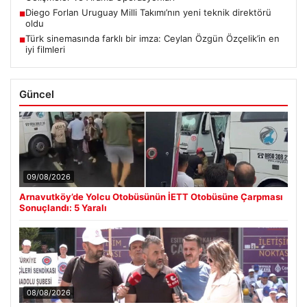
Diego Forlan Uruguay Milli Takımı’nın yeni teknik direktörü
■
oldu
Türk sinemasında farklı bir imza: Ceylan Özgün Özçelik’in en
■
iyi filmleri
Güncel
09/08/2026
Arnavutköy’de Yolcu Otobüsünün İETT Otobüsüne Çarpması
Sonuçlandı: 5 Yaralı
08/08/2026