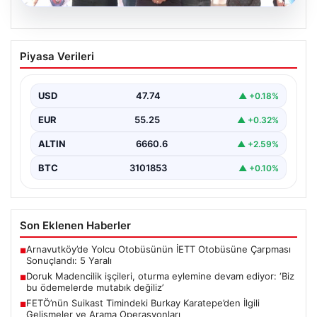
08.08.2026
Doruk Madencilik işçileri, oturma
Piyasa Verileri
eylemine devam ediyor: ‘Biz bu
ödemelerde mutabık değiliz’
USD
47.74
▲ +0.18%
{"title": "Doruk Madencilik İşçileri Oturma Eylemine
Devam Ediyor: Hak Talepleri Gündemde", "content":
EUR
55.25
▲ +0.32%
"Eskişehir’de faaliyet…
ALTIN
6660.6
▲ +2.59%
BTC
3101853
▲ +0.10%
Son Eklenen Haberler
Arnavutköy’de Yolcu Otobüsünün İETT Otobüsüne Çarpması
■
Sonuçlandı: 5 Yaralı
Doruk Madencilik işçileri, oturma eylemine devam ediyor: ‘Biz
■
bu ödemelerde mutabık değiliz’
FETÖ’nün Suikast Timindeki Burkay Karatepe’den İlgili
■
Gelişmeler ve Arama Operasyonları