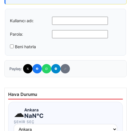
Kullanıcı adı:
Parola:
Beni hatırla
Paylaş:
Hava Durumu
☁
Ankara
NaN°C
ŞEHIR SEÇ