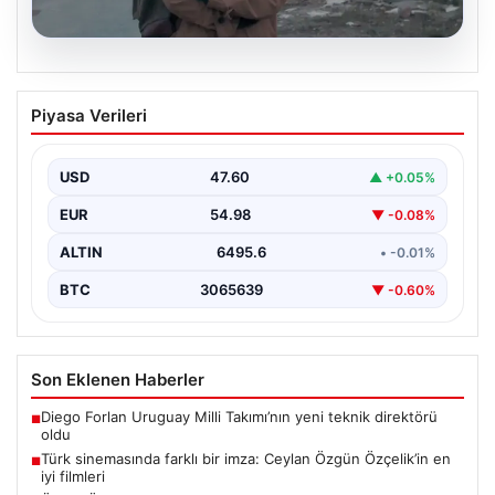
05.08.2026
Türk sinemasında farklı bir imza: Ceylan
Piyasa Verileri
Özgün Özçelik’in en iyi filmleri
USD
47.60
▲ +0.05%
EUR
54.98
▼ -0.08%
ALTIN
6495.6
• -0.01%
BTC
3065639
▼ -0.60%
Son Eklenen Haberler
Diego Forlan Uruguay Milli Takımı’nın yeni teknik direktörü
■
oldu
Türk sinemasında farklı bir imza: Ceylan Özgün Özçelik’in en
■
iyi filmleri