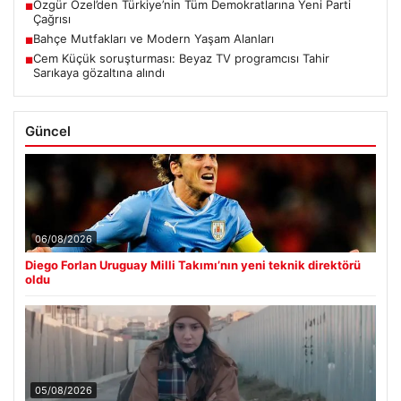
Özgür Özel’den Türkiye’nin Tüm Demokratlarına Yeni Parti
■
Çağrısı
Bahçe Mutfakları ve Modern Yaşam Alanları
■
Cem Küçük soruşturması: Beyaz TV programcısı Tahir
■
Sarıkaya gözaltına alındı
Güncel
06/08/2026
Diego Forlan Uruguay Milli Takımı’nın yeni teknik direktörü
oldu
05/08/2026