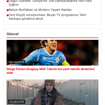
Özgür Özel’den Türkiye’nin Tüm Demokratlarına Yeni Parti
■
Çağrısı
Bahçe Mutfakları ve Modern Yaşam Alanları
■
Cem Küçük soruşturması: Beyaz TV programcısı Tahir
■
Sarıkaya gözaltına alındı
Güncel
06/08/2026
Diego Forlan Uruguay Milli Takımı’nın yeni teknik direktörü
oldu
05/08/2026