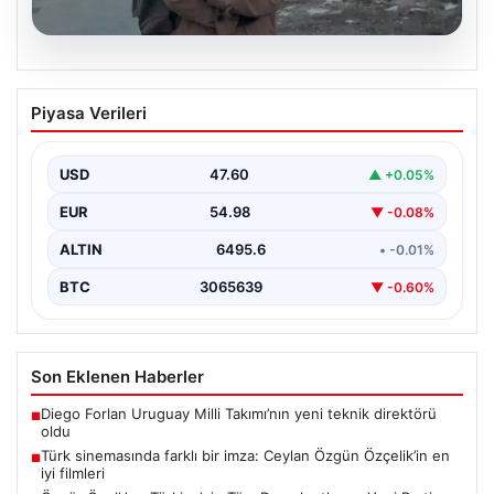
05.08.2026
Türk sinemasında farklı bir imza: Ceylan
Piyasa Verileri
Özgün Özçelik’in en iyi filmleri
USD
47.60
▲ +0.05%
EUR
54.98
▼ -0.08%
ALTIN
6495.6
• -0.01%
BTC
3065639
▼ -0.60%
Son Eklenen Haberler
Diego Forlan Uruguay Milli Takımı’nın yeni teknik direktörü
■
oldu
Türk sinemasında farklı bir imza: Ceylan Özgün Özçelik’in en
■
iyi filmleri