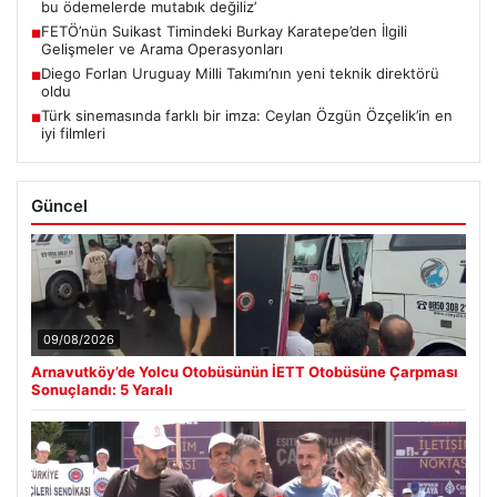
bu ödemelerde mutabık değiliz’
FETÖ’nün Suikast Timindeki Burkay Karatepe’den İlgili
■
Gelişmeler ve Arama Operasyonları
Diego Forlan Uruguay Milli Takımı’nın yeni teknik direktörü
■
oldu
Türk sinemasında farklı bir imza: Ceylan Özgün Özçelik’in en
■
iyi filmleri
Güncel
09/08/2026
Arnavutköy’de Yolcu Otobüsünün İETT Otobüsüne Çarpması
Sonuçlandı: 5 Yaralı