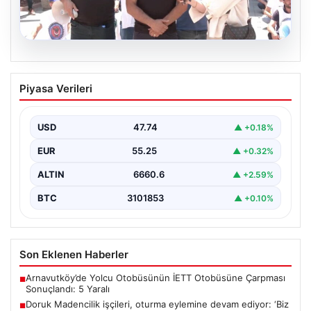
08.08.2026
Doruk Madencilik işçileri, oturma
Piyasa Verileri
eylemine devam ediyor: ‘Biz bu
ödemelerde mutabık değiliz’
USD
47.74
▲ +0.18%
{"title": "Doruk Madencilik İşçileri Oturma Eylemine
Devam Ediyor: Hak Talepleri Gündemde", "content":
EUR
55.25
▲ +0.32%
"Eskişehir’de faaliyet…
ALTIN
6660.6
▲ +2.59%
BTC
3101853
▲ +0.10%
Son Eklenen Haberler
Arnavutköy’de Yolcu Otobüsünün İETT Otobüsüne Çarpması
■
Sonuçlandı: 5 Yaralı
Doruk Madencilik işçileri, oturma eylemine devam ediyor: ‘Biz
■