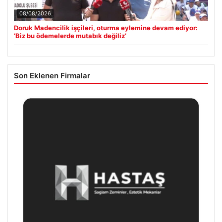
08/08/2026
Doruk Madencilik işçileri, oturma eylemine devam ediyor:
‘Biz bu ödemelerde mutabık değiliz’
Son Eklenen Firmalar