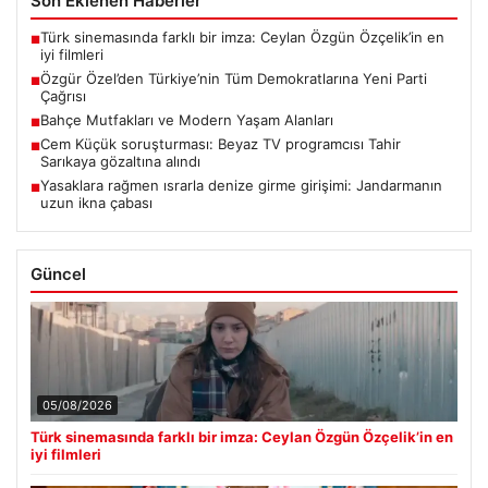
Son Eklenen Haberler
Türk sinemasında farklı bir imza: Ceylan Özgün Özçelik’in en
■
iyi filmleri
Özgür Özel’den Türkiye’nin Tüm Demokratlarına Yeni Parti
■
Çağrısı
Bahçe Mutfakları ve Modern Yaşam Alanları
■
Cem Küçük soruşturması: Beyaz TV programcısı Tahir
■
Sarıkaya gözaltına alındı
Yasaklara rağmen ısrarla denize girme girişimi: Jandarmanın
■
uzun ikna çabası
Güncel
05/08/2026
Türk sinemasında farklı bir imza: Ceylan Özgün Özçelik’in en
iyi filmleri