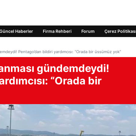
Güncel Haberler
Firma Rehberi
Forum
Çerez Politikas
mdeydi! Pentago’dan bildiri yardımcısı: “Orada bir üssümüz yok”
lanması gündemdeydi!
ardımcısı: “Orada bir