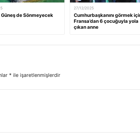
25
27/12/2025
ün Güneş de Sönmeyecek
Cumhurbaşkanını görmek içi
Fransa’dan 6 çocuğuyla yola
çıkan anne
nlar
*
ile işaretlenmişlerdir