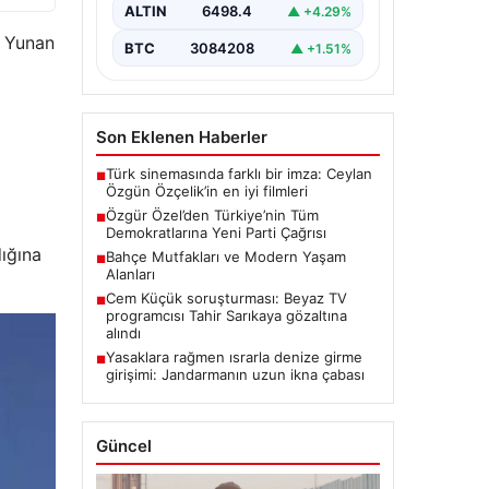
gerçekleştirdiği ilk grup
ALTIN
6498.4
▲ +4.29%
toplantısında önemli
açıklamalarda…
i Yunan
BTC
3084208
▲ +1.51%
Son Eklenen Haberler
Türk sinemasında farklı bir imza: Ceylan
■
Özgün Özçelik’in en iyi filmleri
Özgür Özel’den Türkiye’nin Tüm
■
Demokratlarına Yeni Parti Çağrısı
ığına
Bahçe Mutfakları ve Modern Yaşam
■
Alanları
Cem Küçük soruşturması: Beyaz TV
■
programcısı Tahir Sarıkaya gözaltına
alındı
Yasaklara rağmen ısrarla denize girme
■
girişimi: Jandarmanın uzun ikna çabası
Güncel