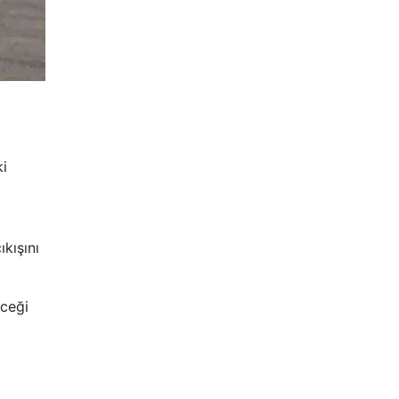
ki
kışını
eceği