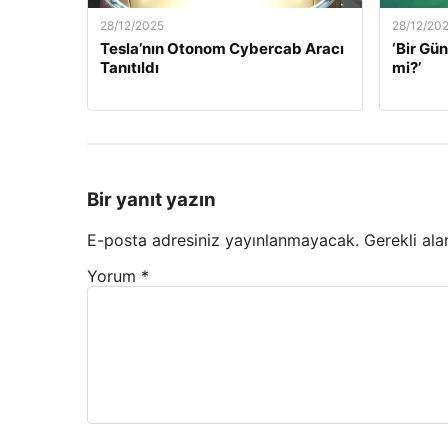
28/12/2025
28/12/20
Tesla’nın Otonom Cybercab Aracı
‘Bir G
Tanıtıldı
mi?’
Bir yanıt yazın
E-posta adresiniz yayınlanmayacak.
Gerekli ala
Yorum
*