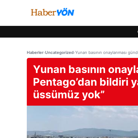
Haberler
›
Uncategorized
›
Yunan basının onaylanması günde
Yunan basının onay
Pentago’dan bildiri y
üssümüz yok”