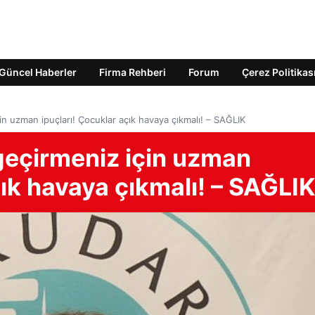
Güncel Haberler
Firma Rehberi
Forum
Çerez Politikas
için uzman ipuçları! Çocuklar açık havaya çıkmalı! – SAĞLIK
i geçirmeniz için uzman
çık havaya çıkmalı! – SAĞLIK