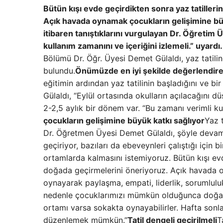
Bütün kışı evde geçirdikten sonra yaz tatiller
Açık havada oynamak çocukların gelişimine büyü
itibaren tanıştıklarını vurgulayan Dr. Öğretim 
kullanım zamanını ve içeriğini izlemeli.” uyardı.
Bölümü Dr. Öğr. Üyesi Demet Gülaldı, yaz tatili
bulundu.
Önümüzde en iyi şekilde değerlendireb
eğitimin ardından yaz tatilinin başladığını ve bi
Gülaldı, “Eylül ortasında okulların açılacağın
2-2,5 aylık bir dönem var. “Bu zamanı verimli k
çocukların gelişimine büyük katkı sağlıyor
Yaz t
Dr. Öğretmen Üyesi Demet Gülaldı, şöyle devam ett
geçiriyor, bazıları da ebeveynleri çalıştığı için 
ortamlarda kalmasını istemiyoruz. Bütün kışı evd
doğada geçirmelerini öneriyoruz. Açık havada o
oynayarak paylaşma, empati, liderlik, sorumlul
nedenle çocuklarımızı mümkün olduğunca doğaya
ortamı varsa sokakta oynayabilirler. Hafta sonları
düzenlemek mümkün.”
Tatil dengeli geçirilmeli
T