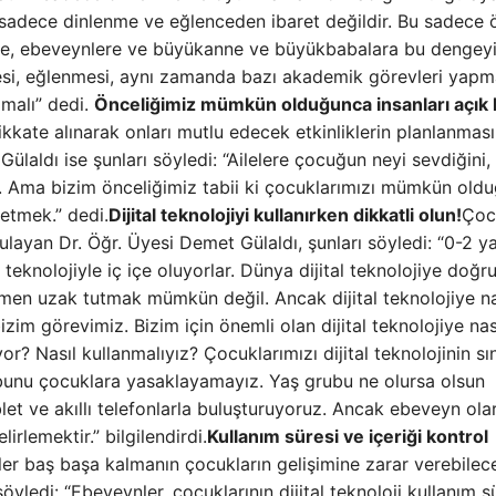
il sadece dinlenme ve eğlenceden ibaret değildir. Bu sadece
lere, ebeveynlere ve büyükanne ve büyükbabalara bu dengey
esi, eğlenmesi, aynı zamanda bazı akademik görevleri yapm
lmalı” dedi.
Önceliğimiz mümkün olduğunca insanları açık
ikkate alınarak onları mutlu edecek etkinliklerin planlanması
laldı ise şunları söyledi: “Ailelere çocuğun neyi sevdiğini,
z. Ama bizim önceliğimiz tabii ki çocuklarımızı mümkün old
tmek.” dedi.
Dijital teknolojiyi kullanırken dikkatli olun!
Çoc
gulayan Dr. Öğr. Üyesi Demet Gülaldı, şunları söyledi: “0-2 y
eknolojiyle iç içe oluyorlar. Dünya dijital teknolojiye doğr
amen uzak tutmak mümkün değil. Ancak dijital teknolojiye na
zim görevimiz. Bizim için önemli olan dijital teknolojiye nas
? Nasıl kullanmalıyız? Çocuklarımızı dijital teknolojinin sın
 bunu çocuklara yasaklayamayız. Yaş grubu ne olursa olsun
blet ve akıllı telefonlarla buluşturuyoruz. Ancak ebeveyn ola
rlemektir.” bilgilendirdi.
Kullanım süresi ve içeriği kontrol
atler baş başa kalmanın çocukların gelişimine zarar verebilec
ledi: “Ebeveynler, çocuklarının dijital teknoloji kullanım sü