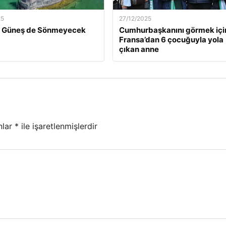
25
27/12/2025
ün Güneş de Sönmeyecek
Cumhurbaşkanını görmek içi
Fransa’dan 6 çocuğuyla yola
çıkan anne
nlar
*
ile işaretlenmişlerdir