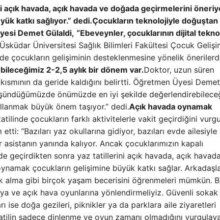
ini açık havada, açık havada ve doğada geçirmelerini öneriy
k katkı sağlıyor.” dedi.
Çocukların teknolojiyle doğuştan
Üyesi Demet Gülaldi,
“Ebeveynler, çocuklarının dijital teknol
Üsküdar Üniversitesi Sağlık Bilimleri Fakültesi Çocuk Gelişi
nde çocukların gelişiminin desteklenmesine yönelik öneriler
ileceğimiz 2-2,5 aylık bir dönem var.
Doktor, uzun süren
r kısmının da geride kaldığını belirtti. Öğretmen Üyesi Demet
ı düşündüğümüzde önümüzde en iyi şekilde değerlendirebilece
ullanmak büyük önem taşıyor.” dedi.
Açık havada oynamak
atilinde çocukların farklı aktivitelerle vakit geçirdiğini vurg
i: “Bazıları yaz okullarına gidiyor, bazıları evde ailesiyle 
bir asistanın yanında kalıyor. Ancak çocuklarımızın kapalı
e geçirdikten sonra yaz tatillerini açık havada, açık havad
ynamak çocukların gelişimine büyük katkı sağlar. Arkadaşla
uk alma gibi birçok yaşam becerisini öğrenmeleri mümkün. 
 ve açık hava oyunlarına yönlendirmeliyiz. Güvenli sokak
 ise doğa gezileri, piknikler ya da parklara aile ziyaretleri
atilin sadece dinlenme ve oyun zamanı olmadığını vurgulaya