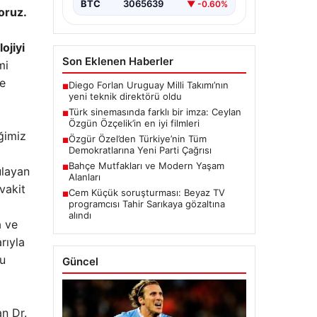
BTC
3065639
▼ -0.60%
oruz.
ojiyi
Son Eklenen Haberler
mi
de
Diego Forlan Uruguay Milli Takımı’nın
■
yeni teknik direktörü oldu
Türk sinemasında farklı bir imza: Ceylan
■
Özgün Özçelik’in en iyi filmleri
ğimiz
Özgür Özel’den Türkiye’nin Tüm
■
Demokratlarına Yeni Parti Çağrısı
Bahçe Mutfakları ve Modern Yaşam
■
ulayan
Alanları
vakit
Cem Küçük soruşturması: Beyaz TV
■
programcısı Tahir Sarıkaya gözaltına
alındı
a ve
rıyla
Bu
Güncel
n Dr.