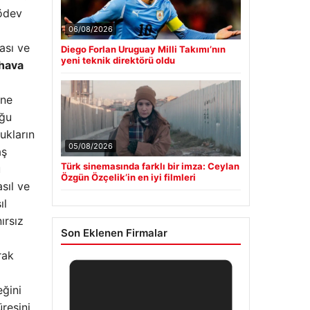
 ödev
i
06/08/2026
ası ve
Diego Forlan Uruguay Milli Takımı’nın
yeni teknik direktörü oldu
 hava
 ne
uğu
ukların
05/08/2026
aş
Türk sinemasında farklı bir imza: Ceylan
u
Özgün Özçelik’in en iyi filmleri
sıl ve
ıl
ırsız
Son Eklenen Firmalar
rak
eğini
resini