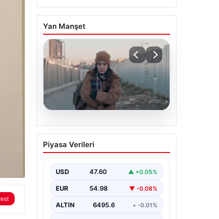
Yan Manşet
05.08.2026
Türk sinemasında farklı
Piyasa Verileri
bir imza: Ceylan Özgün
Özçelik’in en iyi filmleri
USD
47.60
▲ +0.05%
EUR
54.98
▼ -0.08%
rest
ALTIN
6495.6
• -0.01%