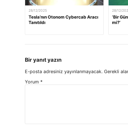
28/12/2025
28/12/20
Tesla’nın Otonom Cybercab Aracı
‘Bir G
Tanıtıldı
mi?’
Bir yanıt yazın
E-posta adresiniz yayınlanmayacak.
Gerekli ala
Yorum
*