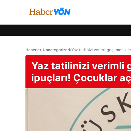
Haberler
›
Uncategorized
›
Yaz tatilinizi verimli geçirmeniz 
Yaz tatilinizi veriml
ipuçları! Çocuklar a