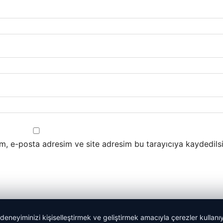
m, e-posta adresim ve site adresim bu tarayıcıya kaydedilsi
 deneyiminizi kişiselleştirmek ve geliştirmek amacıyla çerezler kullan