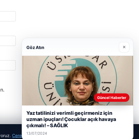
×
Göz Atın
n.
Güncel Haberler
Yaz tatilinizi verimli geçirmeniz için
uzman ipuçları! Çocuklar açık havaya
çıkmalı! – SAĞLIK
13/07/2024
ıyoruz.
Çerez Politikamız
Reddet
Kabul Et