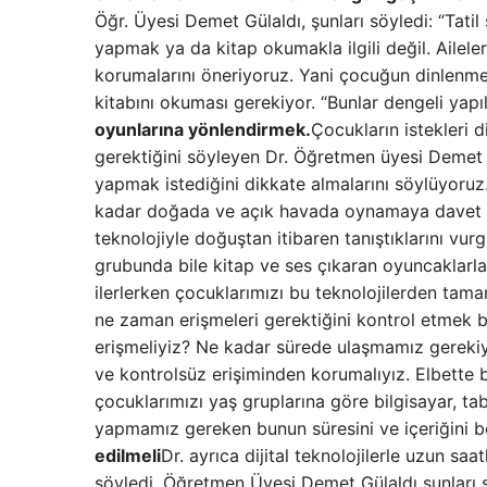
Öğr. Üyesi Demet Gülaldı, şunları söyledi: “Tat
yapmak ya da kitap okumakla ilgili değil. Aile
korumalarını öneriyoruz. Yani çocuğun dinlenm
kitabını okuması gerekiyor. “Bunlar dengeli yapı
oyunlarına yönlendirmek.
Çocukların istekleri d
gerektiğini söyleyen Dr. Öğretmen üyesi Demet Gü
yapmak istediğini dikkate almalarını söylüyoru
kadar doğada ve açık havada oynamaya davet e
teknolojiyle doğuştan itibaren tanıştıklarını vur
grubunda bile kitap ve ses çıkaran oyuncaklarla t
ilerlerken çocuklarımızı bu teknolojilerden tam
ne zaman erişmeleri gerektiğini kontrol etmek bi
erişmeliyiz? Ne kadar sürede ulaşmamız gerekiyor
ve kontrolsüz erişiminden korumalıyız. Elbette
çocuklarımızı yaş gruplarına göre bilgisayar, ta
yapmamız gereken bunun süresini ve içeriğini beli
edilmeli
Dr. ayrıca dijital teknolojilerle uzun sa
söyledi. Öğretmen Üyesi Demet Gülaldı şunları söy