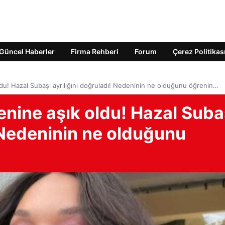
Güncel Haberler
Firma Rehberi
Forum
Çerez Politikas
ldu! Hazal Subaşı ayrılığını doğruladı! Nedeninin ne olduğunu öğrenin…
enine aşık oldu! Hazal Suba
! Nedeninin ne olduğunu