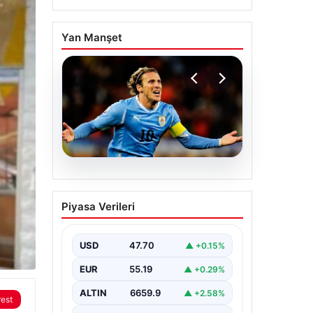
Yan Manşet
06.08.2026
Diego Forlan Uruguay
Piyasa Verileri
Milli Takımı’nın yeni
teknik direktörü oldu
USD
47.70
▲ +0.15%
EUR
55.19
▲ +0.29%
ALTIN
6659.9
▲ +2.58%
rest