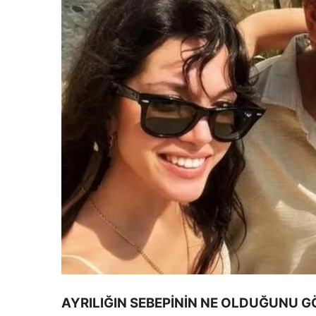
AYRILIĞIN SEBEPİNİN NE OLDUĞUNU 