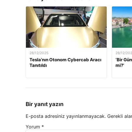
28/12/2025
28/12/20
Tesla’nın Otonom Cybercab Aracı
‘Bir G
Tanıtıldı
mi?’
Bir yanıt yazın
E-posta adresiniz yayınlanmayacak.
Gerekli ala
Yorum
*