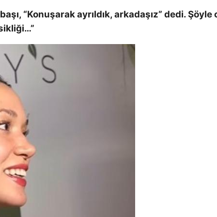
aşı, “Konuşarak ayrıldık, arkadaşız” dedi. Şöyle
sikliği…”