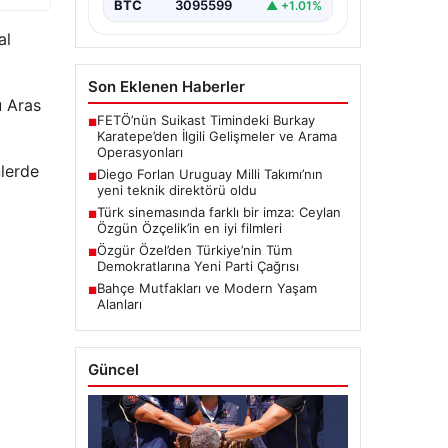
BTC
3095599
▲ +1.01%
al
Son Eklenen Haberler
u Aras
FETÖ’nün Suikast Timindeki Burkay
■
Karatepe’den İlgili Gelişmeler ve Arama
Operasyonları
nlerde
Diego Forlan Uruguay Milli Takımı’nın
■
yeni teknik direktörü oldu
Türk sinemasında farklı bir imza: Ceylan
■
Özgün Özçelik’in en iyi filmleri
Özgür Özel’den Türkiye’nin Tüm
■
Demokratlarına Yeni Parti Çağrısı
Bahçe Mutfakları ve Modern Yaşam
■
Alanları
Güncel