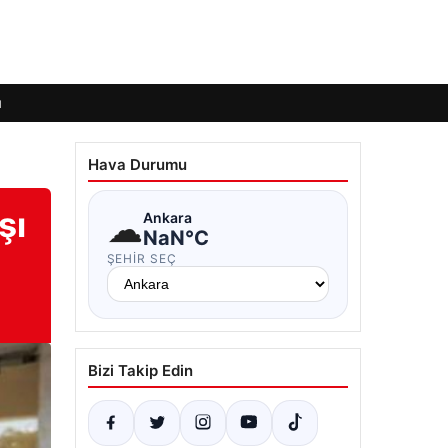
ı
Hava Durumu
şı
☁
Ankara
NaN°C
ŞEHIR SEÇ
Bizi Takip Edin