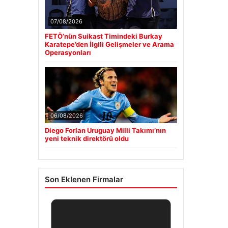
07/08/2026
FETÖ’nün Suikast Timindeki Burkay
Karatepe’den İlgili Gelişmeler ve Arama
Operasyonları
06/08/2026
Diego Forlan Uruguay Milli Takımı’nın
yeni teknik direktörü oldu
Son Eklenen Firmalar