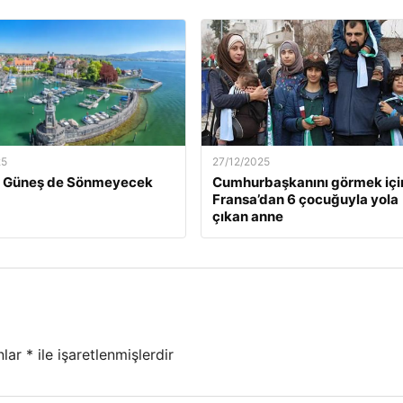
25
27/12/2025
ün Güneş de Sönmeyecek
Cumhurbaşkanını görmek içi
Fransa’dan 6 çocuğuyla yola
çıkan anne
nlar
*
ile işaretlenmişlerdir