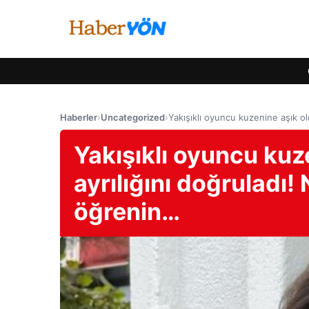
Haberler
›
Uncategorized
›
Yakışıklı oyuncu kuzenine aşık o
Yakışıklı oyuncu kuz
ayrılığını doğruladı
öğrenin…