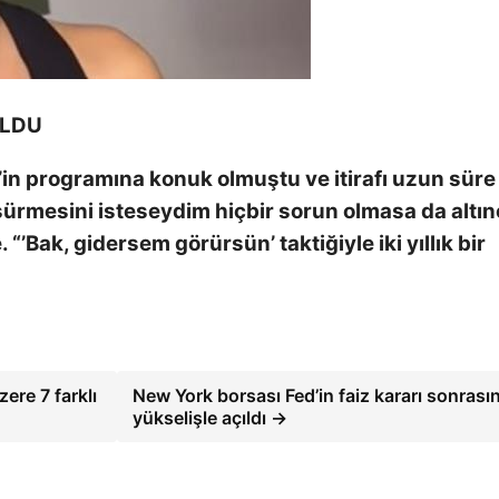
ULDU
in programına konuk olmuştu ve itirafı uzun süre
ürmesini isteseydim hiçbir sorun olmasa da altın
“’Bak, gidersem görürsün’ taktiğiyle iki yıllık bir
ere 7 farklı
New York borsası Fed’in faiz kararı sonrası
yükselişle açıldı →