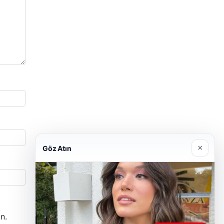
×
Göz Atın
n.