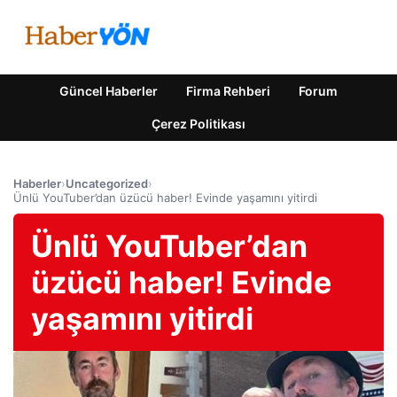
Güncel Haberler
Firma Rehberi
Forum
Çerez Politikası
Haberler
›
Uncategorized
›
Ünlü YouTuber’dan üzücü haber! Evinde yaşamını yitirdi
Ünlü YouTuber’dan
üzücü haber! Evinde
yaşamını yitirdi