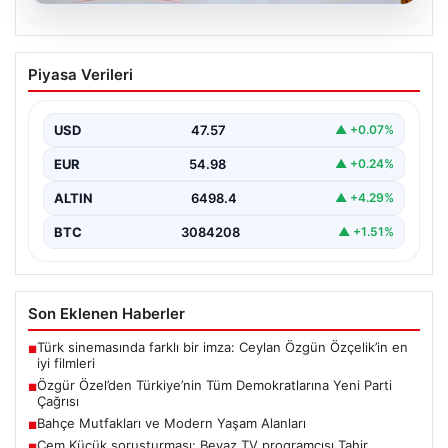
05.08.2026
Özgür Özel’den Türkiye’nin Tüm
Piyasa Verileri
Demokratlarına Yeni Parti Çağrısı
Yeni Parti Genel Başkanı Özgür Özel, partisinin
Meclis’te gerçekleştirdiği ilk grup toplantısında önemli
USD
47.57
▲ +0.07%
açıklamalarda…
EUR
54.98
▲ +0.24%
ALTIN
6498.4
▲ +4.29%
BTC
3084208
▲ +1.51%
Son Eklenen Haberler
Türk sinemasında farklı bir imza: Ceylan Özgün Özçelik’in en
■
iyi filmleri
Özgür Özel’den Türkiye’nin Tüm Demokratlarına Yeni Parti
■
Çağrısı
Bahçe Mutfakları ve Modern Yaşam Alanları
■
Cem Küçük soruşturması: Beyaz TV programcısı Tahir
■