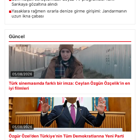
Sarıkaya gözaltına alındı
Yasaklara rağmen ısrarla denize girme girişimi: Jandarmanın
■
uzun ikna çabası
Güncel
05/08/2026
Türk sinemasında farklı bir imza: Ceylan Özgün Özçelik’in en
iyi filmleri
05/08/2026
Özgür Özel’den Türkiye’nin Tüm Demokratlarına Yeni Parti