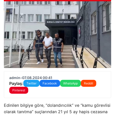
admin
•
07.08.2024 00:41
Paylaş:
Twitter
Facebook
WhatsApp
Reddit
Pinterest
Edinilen bilgiye göre, “dolandırıcılık” ve “kamu görevlisi
olarak tanıtma” suçlarından 21 yıl 5 ay hapis cezasına