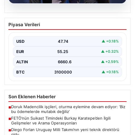
07.08.2026
FETÖ’nün Suikast Timindeki Burkay
Piyasa Verileri
Karatepe’den İlgili Gelişmeler ve Arama
Operasyonları
USD
47.74
▲ +0.18%
15 Temmuz darbe girişimi sırasında Cumhurbaşkanı
Recep Tayyip Erdoğan’a yönelik düzenlenen suikast
EUR
55.25
▲ +0.32%
planında yer…
ALTIN
6660.6
▲ +2.59%
BTC
3100000
▲ +0.18%
Son Eklenen Haberler
Doruk Madencilik işçileri, oturma eylemine devam ediyor: ‘Biz
■
bu ödemelerde mutabık değiliz’
FETÖ’nün Suikast Timindeki Burkay Karatepe’den İlgili
■
Gelişmeler ve Arama Operasyonları
Diego Forlan Uruguay Milli Takımı’nın yeni teknik direktörü
■
oldu