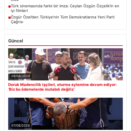
Türk sinemasında farklı bir imza: Ceylan Özgün Özçelik’in en
■
iyi filmleri
Özgür Özel’den Türkiye’nin Tüm Demokratlarına Yeni Parti
■
Çağrısı
Güncel
08/08/2026
Doruk Madencilik işçileri, oturma eylemine devam ediyor:
‘Biz bu ödemelerde mutabık değiliz’
07/08/2026