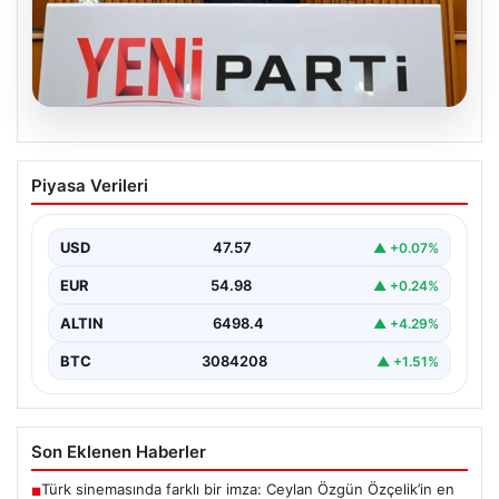
05.08.2026
Özgür Özel’den Türkiye’nin Tüm
Piyasa Verileri
Demokratlarına Yeni Parti Çağrısı
Yeni Parti Genel Başkanı Özgür Özel, partisinin
Meclis’te gerçekleştirdiği ilk grup toplantısında önemli
USD
47.57
▲ +0.07%
açıklamalarda…
EUR
54.98
▲ +0.24%
ALTIN
6498.4
▲ +4.29%
BTC
3084208
▲ +1.51%
Son Eklenen Haberler
Türk sinemasında farklı bir imza: Ceylan Özgün Özçelik’in en
■