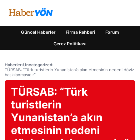
Güncel Haberler
Firma Rehberi
Forum
Çerez Politikası
Haberler
›
Uncategorized
›
TÜRSAB: “Türk turistlerin Yunanistan’a akın etmesinin nedeni döviz
baskılanmasıdır”
TÜRSAB: “Türk
turistlerin
Yunanistan’a akın
etmesinin nedeni