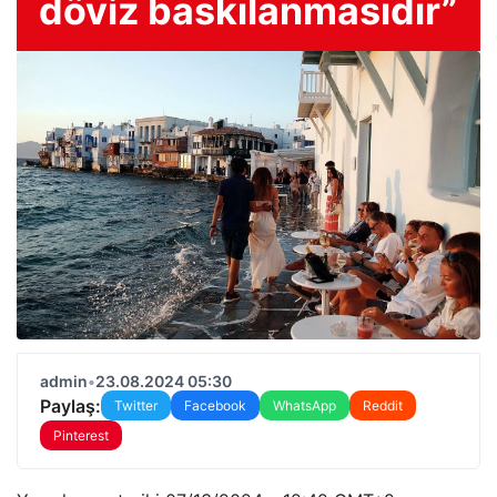
döviz baskılanmasıdır”
admin
•
23.08.2024 05:30
Paylaş:
Twitter
Facebook
WhatsApp
Reddit
Pinterest