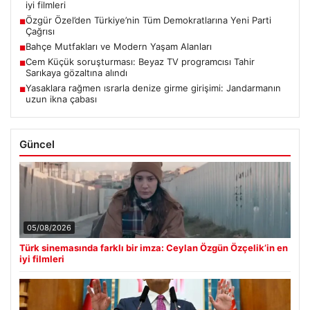
iyi filmleri
Özgür Özel’den Türkiye’nin Tüm Demokratlarına Yeni Parti
■
Çağrısı
Bahçe Mutfakları ve Modern Yaşam Alanları
■
Cem Küçük soruşturması: Beyaz TV programcısı Tahir
■
Sarıkaya gözaltına alındı
Yasaklara rağmen ısrarla denize girme girişimi: Jandarmanın
■
uzun ikna çabası
Güncel
05/08/2026
Türk sinemasında farklı bir imza: Ceylan Özgün Özçelik’in en
iyi filmleri