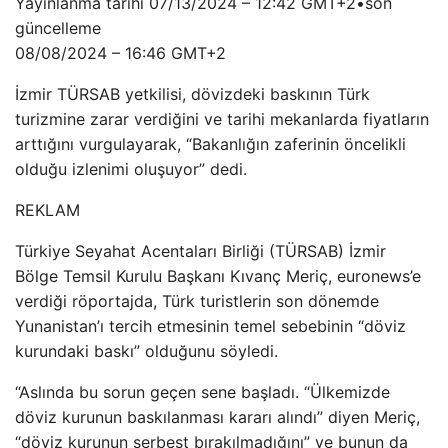
Yayınlanma tarihi
07/13/2024 – 12:42 GMT+2
•
son
güncelleme
08/08/2024 – 16:46 GMT+2
İzmir TÜRSAB yetkilisi, dövizdeki baskının Türk
turizmine zarar verdiğini ve tarihi mekanlarda fiyatların
arttığını vurgulayarak, “Bakanlığın zaferinin öncelikli
olduğu izlenimi oluşuyor” dedi.
REKLAM
Türkiye Seyahat Acentaları Birliği (TÜRSAB) İzmir
Bölge Temsil Kurulu Başkanı Kıvanç Meriç, euronews’e
verdiği röportajda, Türk turistlerin son dönemde
Yunanistan’ı tercih etmesinin temel sebebinin “döviz
kurundaki baskı” olduğunu söyledi.
“Aslında bu sorun geçen sene başladı. “Ülkemizde
döviz kurunun baskılanması kararı alındı” diyen Meriç,
“döviz kurunun serbest bırakılmadığını” ve bunun da