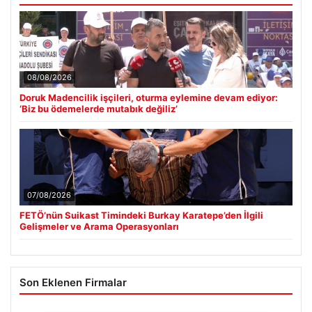
08/08/2026
Doruk Madencilik işçileri, oturma eylemine devam ediyor:
‘Biz bu ödemelerde mutabık değiliz’
07/08/2026
FETÖ’nün Suikast Timindeki Burkay Karatepe’den İlgili
Gelişmeler ve Arama Operasyonları
Son Eklenen Firmalar