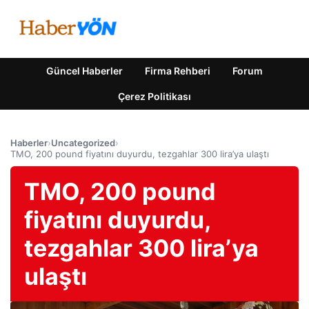
Güncel Haberler
Firma Rehberi
Forum
Çerez Politikası
Haberler
›
Uncategorized
›
TMO, 200 pound fiyatını duyurdu, tezgahlar 300 lira’ya ulaştı
TMO, 200 pound
fiyatını duyurdu,
tezgahlar 300 lira’ya
ulaştı