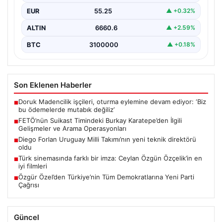
Recep Tayyip Erdoğan’a yönelik düzenlenen suikast
EUR
55.25
▲ +0.32%
planında yer…
ALTIN
6660.6
▲ +2.59%
BTC
3100000
▲ +0.18%
Son Eklenen Haberler
Doruk Madencilik işçileri, oturma eylemine devam ediyor: ‘Biz
■
bu ödemelerde mutabık değiliz’
FETÖ’nün Suikast Timindeki Burkay Karatepe’den İlgili
■
Gelişmeler ve Arama Operasyonları
Diego Forlan Uruguay Milli Takımı’nın yeni teknik direktörü
■
oldu
Türk sinemasında farklı bir imza: Ceylan Özgün Özçelik’in en
■
iyi filmleri
Özgür Özel’den Türkiye’nin Tüm Demokratlarına Yeni Parti
■
Çağrısı
Güncel