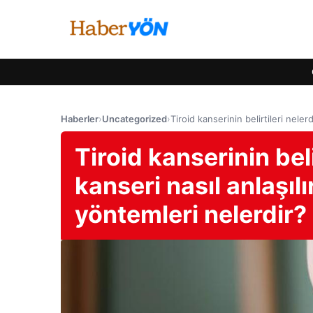
Haberler
›
Uncategorized
›
Tiroid kanserinin belirtileri neler
Tiroid kanserinin beli
kanseri nasıl anlaşıl
yöntemleri nelerdir?