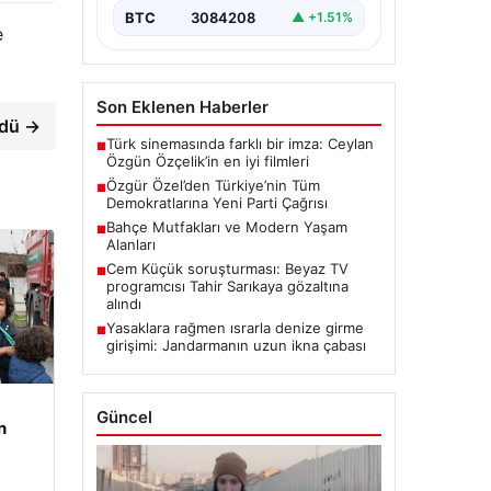
BTC
3084208
▲ +1.51%
e
Son Eklenen Haberler
öldü →
Türk sinemasında farklı bir imza: Ceylan
■
Özgün Özçelik’in en iyi filmleri
Özgür Özel’den Türkiye’nin Tüm
■
Demokratlarına Yeni Parti Çağrısı
Bahçe Mutfakları ve Modern Yaşam
■
Alanları
Cem Küçük soruşturması: Beyaz TV
■
programcısı Tahir Sarıkaya gözaltına
alındı
Yasaklara rağmen ısrarla denize girme
■
girişimi: Jandarmanın uzun ikna çabası
Güncel
n