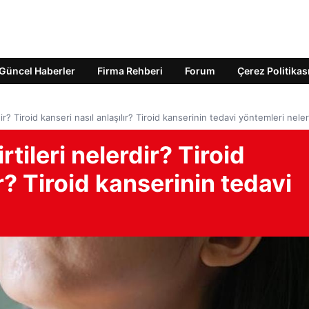
Güncel Haberler
Firma Rehberi
Forum
Çerez Politikas
dir? Tiroid kanseri nasıl anlaşılır? Tiroid kanserinin tedavi yöntemleri neler
rtileri nelerdir? Tiroid
ır? Tiroid kanserinin tedavi