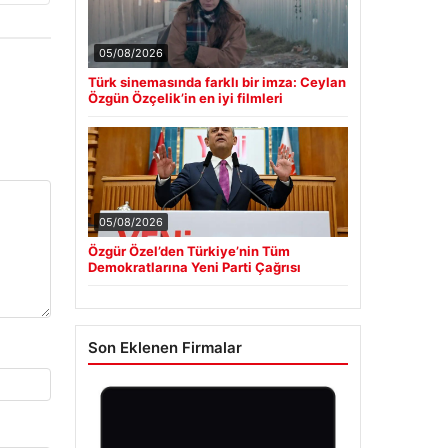
05/08/2026
Türk sinemasında farklı bir imza: Ceylan
Özgün Özçelik’in en iyi filmleri
05/08/2026
Özgür Özel’den Türkiye’nin Tüm
Demokratlarına Yeni Parti Çağrısı
Son Eklenen Firmalar