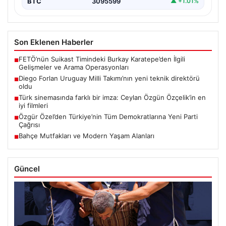
BTC
3095599
▲ +1.01%
Son Eklenen Haberler
FETÖ’nün Suikast Timindeki Burkay Karatepe’den İlgili
■
Gelişmeler ve Arama Operasyonları
Diego Forlan Uruguay Milli Takımı’nın yeni teknik direktörü
■
oldu
Türk sinemasında farklı bir imza: Ceylan Özgün Özçelik’in en
■
iyi filmleri
Özgür Özel’den Türkiye’nin Tüm Demokratlarına Yeni Parti
■
Çağrısı
Bahçe Mutfakları ve Modern Yaşam Alanları
■
Güncel