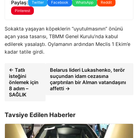
Paylaş:
Twitter
Facebook
WhatsApp
Reddit
Pinterest
Sokakta yaşayan köpeklerin “uyutulmasının” önünü
açan yasa tasarısı, TBMM Genel Kurulu’nda kabul
edilerek yasalaştı. Oylamanın ardından Meclis 1 Ekim’e
kadar tatile girdi.
← Tatlı
Belarus lideri Lukashenko, terör
isteğini
suçundan idam cezasına
önlemek için
çarptırılan bir Alman vatandaşını
8 adım –
affetti →
SAĞLIK
Tavsiye Edilen Haberler