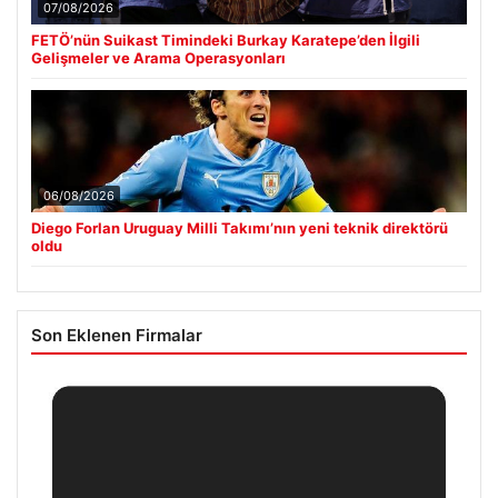
07/08/2026
FETÖ’nün Suikast Timindeki Burkay Karatepe’den İlgili
Gelişmeler ve Arama Operasyonları
06/08/2026
Diego Forlan Uruguay Milli Takımı’nın yeni teknik direktörü
oldu
Son Eklenen Firmalar