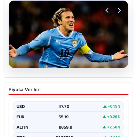
06.08.2026
Diego Forlan Uruguay Milli Takımı’nın
Piyasa Verileri
yeni teknik direktörü oldu
USD
47.70
▲ +0.15%
EUR
55.19
▲ +0.29%
ALTIN
6659.9
▲ +2.58%