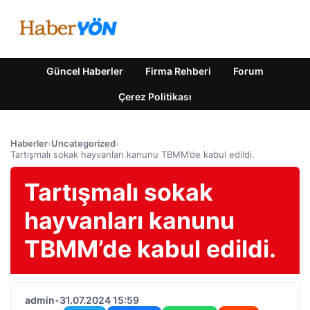
Güncel Haberler
Firma Rehberi
Forum
Çerez Politikası
Haberler
›
Uncategorized
›
Tartışmalı sokak hayvanları kanunu TBMM’de kabul edildi.
Tartışmalı sokak
hayvanları kanunu
TBMM’de kabul edildi.
admin
•
31.07.2024 15:59