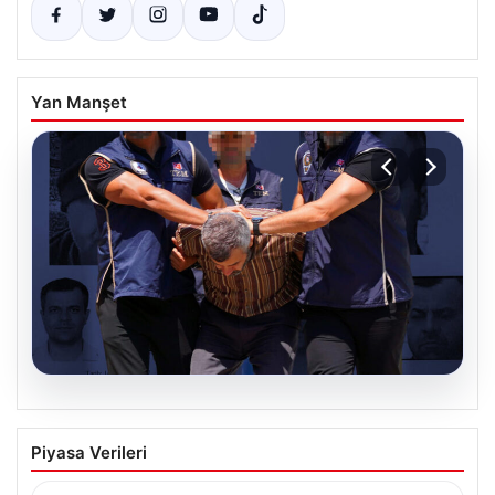
Yan Manşet
07.08.2026
FETÖ’nün Suikast Timindeki Burkay
Piyasa Verileri
Karatepe’den İlgili Gelişmeler ve Arama
Operasyonları