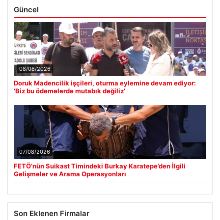
Güncel
08/08/2026
Doruk Madencilik işçileri, oturma eylemine devam ediyor:
‘Biz bu ödemelerde mutabık değiliz’
07/08/2026
FETÖ’nün Suikast Timindeki Burkay Karatepe’den İlgili
Gelişmeler ve Arama Operasyonları
Son Eklenen Firmalar