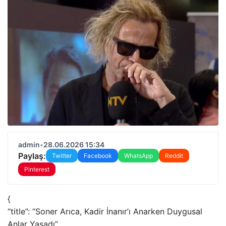
admin
•
28.06.2026 15:34
Paylaş:
Twitter
Facebook
WhatsApp
Reddit
Pinterest
{
“title”: “Soner Arıca, Kadir İnanır’ı Anarken Duygusal
Anlar Yaşadı”,