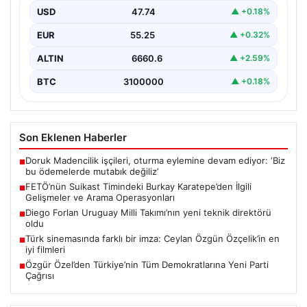
USD
47.74
▲ +0.18%
15 Temmuz darbe girişimi sırasında Cumhurbaşkanı
Recep Tayyip Erdoğan’a yönelik düzenlenen suikast
EUR
55.25
▲ +0.32%
planında yer…
ALTIN
6660.6
▲ +2.59%
BTC
3100000
▲ +0.18%
Son Eklenen Haberler
Doruk Madencilik işçileri, oturma eylemine devam ediyor: ‘Biz
■
bu ödemelerde mutabık değiliz’
FETÖ’nün Suikast Timindeki Burkay Karatepe’den İlgili
■
Gelişmeler ve Arama Operasyonları
Diego Forlan Uruguay Milli Takımı’nın yeni teknik direktörü
■
oldu
Türk sinemasında farklı bir imza: Ceylan Özgün Özçelik’in en
■
iyi filmleri
Özgür Özel’den Türkiye’nin Tüm Demokratlarına Yeni Parti
■
Çağrısı