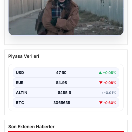
05.08.2026
Türk sinemasında farklı bir imza: Ceylan
Piyasa Verileri
Özgün Özçelik’in en iyi filmleri
USD
47.60
▲ +0.05%
EUR
54.98
▼ -0.08%
ALTIN
6495.6
• -0.01%
BTC
3065639
▼ -0.60%
Son Eklenen Haberler