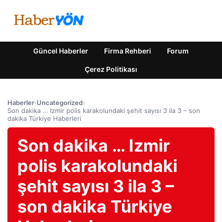
Güncel Haberler
Firma Rehberi
Forum
Çerez Politikası
Haberler
›
Uncategorized
›
Son dakika … Izmir polis karakolundaki şehit sayısı 3 ila 3 – son
dakika Türkiye Haberleri
Son dakika … Izmir
polis karakolundaki
şehit sayısı 3 ila 3 –
son dakika Türkiye