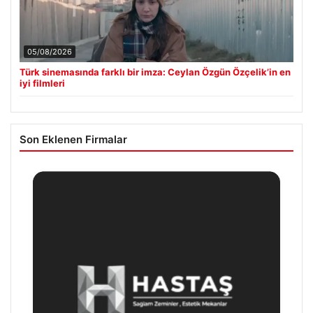
05/08/2026
Türk sinemasında farklı bir imza: Ceylan Özgün Özçelik’in en
iyi filmleri
Son Eklenen Firmalar