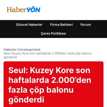
Güncel Haberler
Firma Rehberi
Forum
Çerez Politikası
Haberler
›
Uncategorized
›
Seul: Kuzey Kore son haftalarda 2.000’den fazla çöp balonu
gönderdi
Seul: Kuzey Kore son
haftalarda 2.000’den
fazla çöp balonu
gönderdi