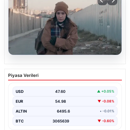
05.08.2026
Türk sinemasında farklı bir imza: Ceylan
Piyasa Verileri
Özgün Özçelik’in en iyi filmleri
USD
47.60
▲ +0.05%
EUR
54.98
▼ -0.08%
ALTIN
6495.6
• -0.01%
BTC
3065639
▼ -0.60%