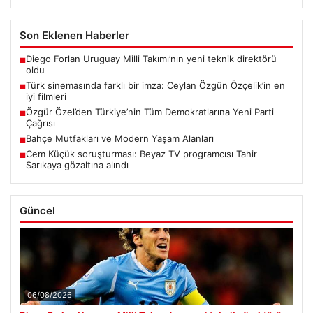
Son Eklenen Haberler
Diego Forlan Uruguay Milli Takımı’nın yeni teknik direktörü
■
oldu
Türk sinemasında farklı bir imza: Ceylan Özgün Özçelik’in en
■
iyi filmleri
Özgür Özel’den Türkiye’nin Tüm Demokratlarına Yeni Parti
■
Çağrısı
Bahçe Mutfakları ve Modern Yaşam Alanları
■
Cem Küçük soruşturması: Beyaz TV programcısı Tahir
■
Sarıkaya gözaltına alındı
Güncel
06/08/2026