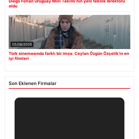
Diego Forlan Uruguay Milli Takımı’nın yeni teknik direktörü
oldu
05/08/2026
Türk sinemasında farklı bir imza: Ceylan Özgün Özçelik’in en
iyi filmleri
Son Eklenen Firmalar