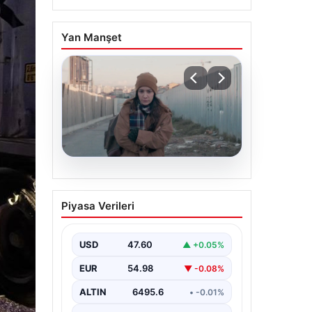
Yan Manşet
05.08.2026
Türk sinemasında farklı
Piyasa Verileri
bir imza: Ceylan Özgün
Özçelik’in en iyi filmleri
USD
47.60
▲ +0.05%
EUR
54.98
▼ -0.08%
ALTIN
6495.6
• -0.01%