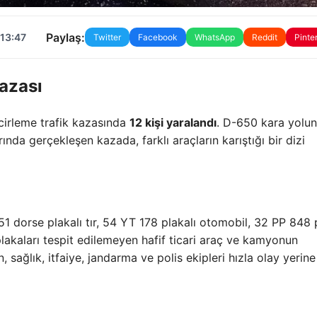
Paylaş:
 13:47
Twitter
Facebook
WhatsApp
Reddit
Pinte
azası
cirleme trafik kazasında
12 kişi yaralandı
. D-650 kara yolu
nda gerçekleşen kazada, farklı araçların karıştığı bir dizi
1 dorse plakalı tır, 54 YT 178 plakalı otomobil, 32 PP 848 p
plakaları tespit edilemeyen hafif ticari araç ve kamyonun
sağlık, itfaiye, jandarma ve polis ekipleri hızla olay yerine 