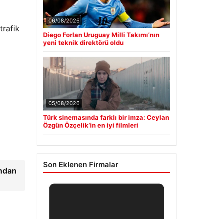
06/08/2026
trafik
Diego Forlan Uruguay Milli Takımı’nın
yeni teknik direktörü oldu
05/08/2026
Türk sinemasında farklı bir imza: Ceylan
Özgün Özçelik’in en iyi filmleri
Son Eklenen Firmalar
ından