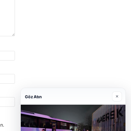
×
Göz Atın
n.