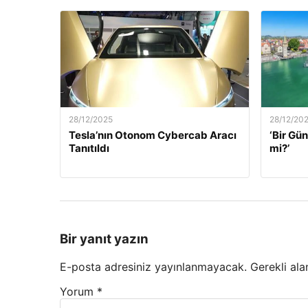
28/12/2025
28/12/20
Tesla’nın Otonom Cybercab Aracı
‘Bir G
Tanıtıldı
mi?’
Bir yanıt yazın
E-posta adresiniz yayınlanmayacak.
Gerekli ala
Yorum
*