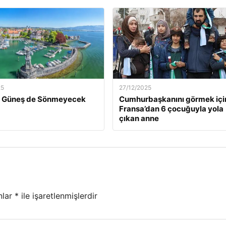
25
27/12/2025
ün Güneş de Sönmeyecek
Cumhurbaşkanını görmek içi
Fransa’dan 6 çocuğuyla yola
çıkan anne
nlar
*
ile işaretlenmişlerdir