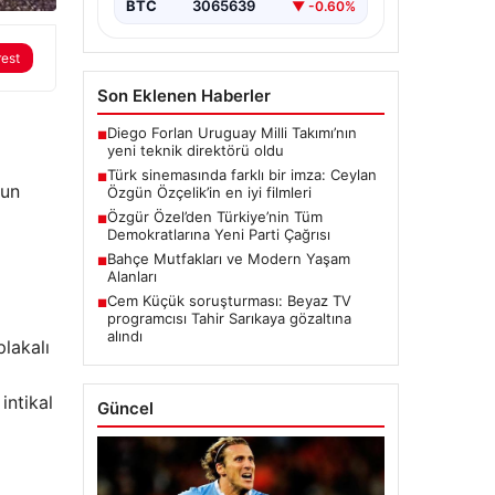
BTC
3065639
▼ -0.60%
rest
Son Eklenen Haberler
Diego Forlan Uruguay Milli Takımı’nın
■
yeni teknik direktörü oldu
Türk sinemasında farklı bir imza: Ceylan
■
nun
Özgün Özçelik’in en iyi filmleri
Özgür Özel’den Türkiye’nin Tüm
■
Demokratlarına Yeni Parti Çağrısı
Bahçe Mutfakları ve Modern Yaşam
■
Alanları
Cem Küçük soruşturması: Beyaz TV
■
programcısı Tahir Sarıkaya gözaltına
alındı
lakalı
intikal
Güncel