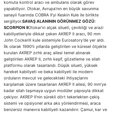
komuta kontrol aracı ve ambulans olarak görev
yapabiliyor. Otokar, Avrupa’nın en büyük savunma
sanayii fuarında COBRA II’yi Keskin Kule ile birlikte
sergiliyor.
SAVAŞ ALANININ GÖRÜNMEZ GÖZÜ:
SCORPION II
Otokar’ın alçak silueti, çevikliği ve arazi
kabiliyetleriyle dikkat çeken AKREP II aracı, 90 mm
John Cockerill kule sistemiyle Eurosatory’de yer aldı.
İlk olarak 1990’lı yıllarda geliştirilen ve küresel ölçekte
kurulan AKREP zırhlı araç ailesi temel alınarak
geliştirilen AKREP II, zırhlı keşif, gözetleme ve silah
platformu olarak tasarlandı. Düşük silueti, yüksek
hareket kabiliyeti ve beka kabiliyeti ile modern
orduların mevcut ve gelecekteki ihtiyaçlarını
karşılamak üzere tasarlanan AKREP II ailesi, 90 mm’ye
kadar silah taşımaya uygun modüler yapısıyla dikkat
çekiyor. AKREP II’nin sürekli dört tekerlekten çekiş
sistemi ve opsiyonel arka aks yönlendirmesi, araca
benzersiz manevra kabiliyeti kazandırır. Çamur, kar ve