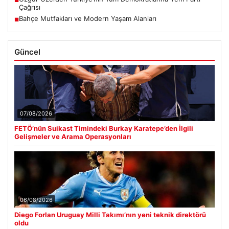
Çağrısı
Bahçe Mutfakları ve Modern Yaşam Alanları
■
Güncel
07/08/2026
FETÖ’nün Suikast Timindeki Burkay Karatepe’den İlgili
Gelişmeler ve Arama Operasyonları
06/08/2026
Diego Forlan Uruguay Milli Takımı’nın yeni teknik direktörü
oldu