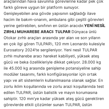
araçlarından hava savunma görevlerine kadar pek çok
farklı göreve uygun bir platform sunuyor.
Genişleyebilen ana gövde yapısının sağladığı ilave
hacim ile bakım-onarım, ambulans gibi çeşitli görevleri
yerine getirebilen, sınıfının en üstün aracıdır.
YENİ NESİL
ZIRHLI MUHAREBE ARACI: TULPAR
Dünyaca ünlü
Otokar zırhlı araçları arasında yer alan ve son yılların
en çok ilgi gören TULPAR’ı, 120 mm Leonardo kulesiyle
Eurosatory 2024’te sergileniyor. Yeni nesil TULPAR
zırhlı muharebe aracı hareket kabiliyeti, yüksek ateş
gücü ve beka özellikleriyle dikkat çekiyor. 28.000 kg
ile 45.000 kg arasında genişleme potansiyeline sahip
modüler tasarımı, farklı konfigürasyonlar için ortak
yapı ve alt sistemlerin kullanılmasına olanak sağlar. En
zorlu iklim koşullarında ve zorlu arazi koşullarında test
edilen TULPAR, üstün balistik ve mayın korumasına
sahiptir. 120 mm’ye kadar yüksek ateş gücü gerektiren
görevlerde etkili çözümler sunan TULPAR, üstün