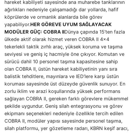
hareket kabiliyeti sayesinde ana muharebe tanklarının
ağırlıkları nedeniyle çalışamadığı dar yollarda, hafif
köprülerde ve ormanlık alanlarda bile görev
yapabiliyor.
HER GÖREVE UYUM SAĞLAYACAK
MODÜLER GÜÇ: COBRA II
Dünya çapında 15’ten fazla
ülkede aktif olarak hizmet veren COBRA II 4×4
tekerlekli taktik zırhlı araç, yüksek koruma ve taşıma
seviyesi ve geniş iç hacmiyle öne çıkıyor. Komutan ve
sürücü dahil 10 personel taşıma kapasitesine sahip
olan COBRA II, üstün hareket kabiliyetinin yanı sıra
balistik tehditlere, mayınlara ve IED’lere karşı üstün
koruması sayesinde üst düzeyde güvenlik sunuyor. En
zorlu iklim ve arazi koşullarında yüksek performans
sağlayan COBRA II, gereken farklı görevlere mükemmel
şekilde uygundur. Geniş silah entegrasyonu ve görev
ekipmanı seçenekleri nedeniyle özellikle tercih edilen
COBRA II, modüler yapısı sayesinde personel taşıma,
silah platformu, yer gözetleme radarı, KBRN keşif aracı,