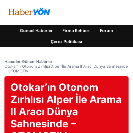
Güncel Haberler
Firma Rehberi
Forum
Çerez Politikası
Haberler
›
Güncel Haberler
›
Otokar’ın Otonom Zırhlısı Alper İle Arama II Aracı Dünya Sahnesinde
– OTOMOTIV
Otokar’ın Otonom
Zırhlısı Alper İle Arama
II Aracı Dünya
Sahnesinde –