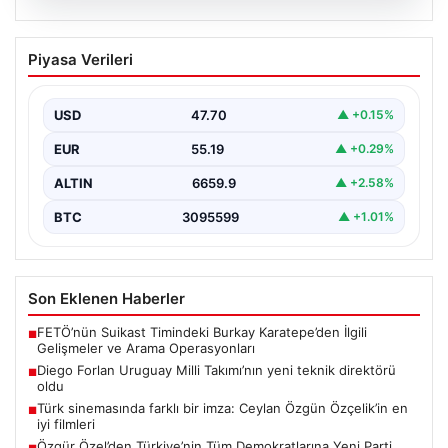
06.08.2026
Diego Forlan Uruguay Milli Takımı’nın
Piyasa Verileri
yeni teknik direktörü oldu
USD
47.70
▲ +0.15%
EUR
55.19
▲ +0.29%
ALTIN
6659.9
▲ +2.58%
BTC
3095599
▲ +1.01%
Son Eklenen Haberler
FETÖ’nün Suikast Timindeki Burkay Karatepe’den İlgili
■
Gelişmeler ve Arama Operasyonları
Diego Forlan Uruguay Milli Takımı’nın yeni teknik direktörü
■
oldu
Türk sinemasında farklı bir imza: Ceylan Özgün Özçelik’in en
■
iyi filmleri
Özgür Özel’den Türkiye’nin Tüm Demokratlarına Yeni Parti
■