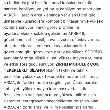
su birikintisi gibi her türlü arazi koşulunda üstün
hareket kabiliyeti ve yol tutuş kabiliyetine sahip olan
AKREP II, aracın arka kısmında yer alan U tipi güç
ünitesiyle kullanıcılara kompakt bir tasarım ve yüksek
koruma sunuyor. Farklı görev profillerine
uyarlanabilecek şekilde geliştirilen AKREP II,
gözetleme, zırhlı keşif, hava savunma, tanksavar aracı,
ateş destek aracı ve enerji kaynaklarının ileri
gözetleme gibi görevlerde görev alabiliyor. SCORPIO II,
aynı platformda düşük siluet, yüksek mayın koruması
ve etkili ateş gücü sunuyor.
ZIRHLI MODÜLER ÇOK
TEKERLEKLİ: SİLAH
Otokar’ın taktik ve teknik
özellikleri yüksek çok tekerlekli modüler zırhlı aracı
ARMA, iki farklı modelle sergileniyor. Üstün hareket
kabiliyeti, yüksek mayın koruması ve balistik
özelliklerinin yanı sıra orta ve yüksek kalibre silah
sistemleri entegrasyon seçeneklerine de sahip olan
ARMA, en zorlu arazi ve iklim koşullarında barışı