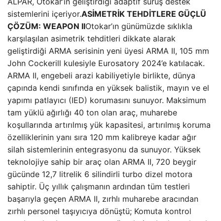
ALPAR, Otokar’ın geliştirdiği adaptif sürüş destek
sistemlerini içeriyor.
ASİMETRİK TEHDİTLERE GÜÇLÜ
ÇÖZÜM: WEAPON II
Otokar’ın günümüzde sıklıkla
karşılaşılan asimetrik tehditleri dikkate alarak
geliştirdiği ARMA serisinin yeni üyesi ARMA II, 105 mm
John Cockerill kulesiyle Eurosatory 2024’e katılacak.
ARMA II, engebeli arazi kabiliyetiyle birlikte, dünya
çapında kendi sınıfında en yüksek balistik, mayın ve el
yapımı patlayıcı (IED) korumasını sunuyor. Maksimum
tam yüklü ağırlığı 40 ton olan araç, muharebe
koşullarında artırılmış yük kapasitesi, artırılmış koruma
özelliklerinin yanı sıra 120 mm kalibreye kadar ağır
silah sistemlerinin entegrasyonu da sunuyor. Yüksek
teknolojiye sahip bir araç olan ARMA II, 720 beygir
gücünde 12,7 litrelik 6 silindirli turbo dizel motora
sahiptir. Üç yıllık çalışmanın ardından tüm testleri
başarıyla geçen ARMA II, zırhlı muharebe aracından
zırhlı personel taşıyıcıya dönüştü; Komuta kontrol