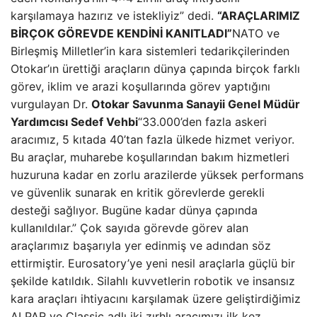
karşılamaya hazırız ve istekliyiz” dedi.
“ARAÇLARIMIZ
BİRÇOK GÖREVDE KENDİNİ KANITLADI”
NATO ve
Birleşmiş Milletler’in kara sistemleri tedarikçilerinden
Otokar’ın ürettiği araçların dünya çapında birçok farklı
görev, iklim ve arazi koşullarında görev yaptığını
vurgulayan Dr.
Otokar Savunma Sanayii Genel Müdür
Yardımcısı Sedef Vehbi
“33.000’den fazla askeri
aracımız, 5 kıtada 40’tan fazla ülkede hizmet veriyor.
Bu araçlar, muharebe koşullarından bakım hizmetleri
huzuruna kadar en zorlu arazilerde yüksek performans
ve güvenlik sunarak en kritik görevlerde gerekli
desteği sağlıyor. Bugüne kadar dünya çapında
kullanıldılar.” Çok sayıda görevde görev alan
araçlarımız başarıyla yer edinmiş ve adından söz
ettirmiştir. Eurosatory’ye yeni nesil araçlarla güçlü bir
şekilde katıldık. Silahlı kuvvetlerin robotik ve insansız
kara araçları ihtiyacını karşılamak üzere geliştirdiğimiz
ALPAR ve Classic adlı iki zırhlı aracımızı ilk kez