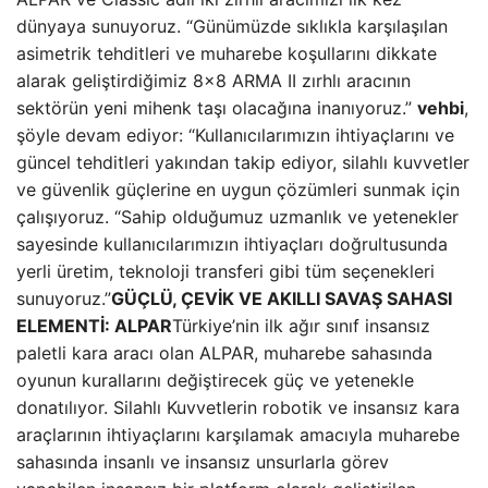
dünyaya sunuyoruz. “Günümüzde sıklıkla karşılaşılan
asimetrik tehditleri ve muharebe koşullarını dikkate
alarak geliştirdiğimiz 8×8 ARMA II zırhlı aracının
sektörün yeni mihenk taşı olacağına inanıyoruz.”
vehbi
,
şöyle devam ediyor: “Kullanıcılarımızın ihtiyaçlarını ve
güncel tehditleri yakından takip ediyor, silahlı kuvvetler
ve güvenlik güçlerine en uygun çözümleri sunmak için
çalışıyoruz. “Sahip olduğumuz uzmanlık ve yetenekler
sayesinde kullanıcılarımızın ihtiyaçları doğrultusunda
yerli üretim, teknoloji transferi gibi tüm seçenekleri
sunuyoruz.”
GÜÇLÜ, ÇEVİK VE AKILLI SAVAŞ SAHASI
ELEMENTİ: ALPAR
Türkiye’nin ilk ağır sınıf insansız
paletli kara aracı olan ALPAR, muharebe sahasında
oyunun kurallarını değiştirecek güç ve yetenekle
donatılıyor. Silahlı Kuvvetlerin robotik ve insansız kara
araçlarının ihtiyaçlarını karşılamak amacıyla muharebe
sahasında insanlı ve insansız unsurlarla görev