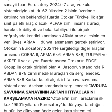
sanayii fuarı Eurosatory 2024’e 7 araç ve kule
sistemleriyle katıldı. 62 ülkeden 2 binin üzerinde
katılımcının beklendiği fuarda Otokar Türkiye, ilk ağır
sınıf paletli araç olacak. ALPAR zırhlı insansız aracı,
hareket kabiliyeti ve beka kabiliyeti ile birçok
coğrafyada kendini kanıtlayan ARMA araç ailesinin en
yeni üyesi ARMA II, dünya lansmanını gerçekleştiriyor.
Otokar’ın Eurosatory 2024’te sergilediği diğer araçlar
arasında COBRA II, ARMA 6×6, ARMA 8×8, TULPAR ve
AKREP II yer alıyor. Fuarda ayrıca Otokar’ın EDGE
Group ile ortak girişimi olan Al Jasoor’un standında R
ABDAN 8×8 zırhlı medikal araçları da sergilenecek.
ARMA 8×8 Korkut kuleli alçak irtifa hava savunma
sistemi aracı Aselsan standında sergilenecek.
“AVRUPA
SAVUNMA SANAYİİNİN ARTAN İHTİYAÇLARINI
KARŞILAMAYA HAZIRIZ”
Otokar’ın zırhlı araçlarını ilk
kez 1990’lı yıllarda Eurosatory’de dünyaya tanıttığını,
bugün ise dünyanın önde gelen kara sistemleri