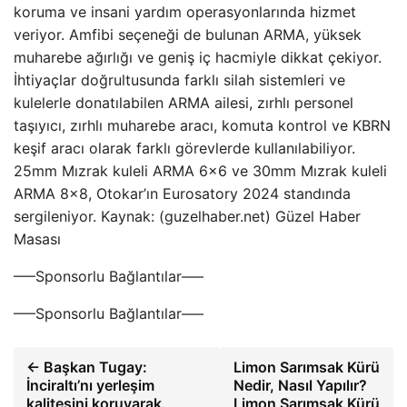
koruma ve insani yardım operasyonlarında hizmet
veriyor. Amfibi seçeneği de bulunan ARMA, yüksek
muharebe ağırlığı ve geniş iç hacmiyle dikkat çekiyor.
İhtiyaçlar doğrultusunda farklı silah sistemleri ve
kulelerle donatılabilen ARMA ailesi, zırhlı personel
taşıyıcı, zırhlı muharebe aracı, komuta kontrol ve KBRN
keşif aracı olarak farklı görevlerde kullanılabiliyor.
25mm Mızrak kuleli ARMA 6×6 ve 30mm Mızrak kuleli
ARMA 8×8, Otokar’ın Eurosatory 2024 standında
sergileniyor. Kaynak: (guzelhaber.net) Güzel Haber
Masası
—–Sponsorlu Bağlantılar—–
—–Sponsorlu Bağlantılar—–
← Başkan Tugay:
Limon Sarımsak Kürü
İnciraltı’nı yerleşim
Nedir, Nasıl Yapılır?
kalitesini koruyarak
Limon Sarımsak Kürü