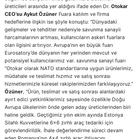
üreticileri arasında yer aldığını ifade eden Dr.
Otokar
CEO’su Aykut Özüner
Fuara katılım ve firma
hedeflerine ilişkin ise şöyle konuştu: “Dünyadaki
gelişmeler ve tehditler nedeniyle savunma sanayii
harcamalarının artması, kullanıcıların askeri fuarlara
olan ilgisini artırıyor. Avrupa’nın en büyük fuarı
Eurosatory’de dünyanın her yerinden mevcut ve
potansiyel kullanıcılarımız var. savunma sanayi fuarı
“Otokar olarak NATO standartlarına uygun ürünlerimiz,
müdahale ve teslimat hızımız ve satış sonrası
hizmetlerimizle küresel rakiplerimizden farklılaşıyoruz.”
Özüner
, “Ürün, teslimat ve satış sonrası alanlardaki
ayırt edici yetkinliklerimiz sayesinde özellikle Doğu
Avrupa ülkelerinin önde gelen aday üreticilerinden biri
haline geldik. Geçtiğimiz yılın ekim ayında Estonya
Silahlı Kuvvetlerine 6×6 zırhlı araç tedariki için
görevlendirildik. İhale değerlendirme süreci devam
eden Romanya’nın 4×4 zırhlı araç ihtiyacını