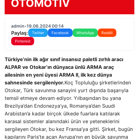
OTOMOTIV
admin
•
19.06.2024 00:14
Paylaş:
Twitter
Facebook
WhatsApp
Reddit
Pinterest
Türkiye’nin ilk ağır sınıf insansız paletli zırhlı aracı
ALPAR ve Otokar’ın dünyaca ünlü ARMA araç
ailesinin en yeni üyesi ARMA II, ilk kez dünya
sahnesinde sergileniyor.
Koç Topluluğu şirketlerinden
Otokar, Türk savunma sanayini yurt dışında başarıyla
temsil etmeye devam ediyor. Yılbaşından bu yana
Brezilya’dan Endonezya’ya, Romanya’dan Suudi
Arabistan’a kadar birçok ülkede fuarlara katılarak
karasal sistemler alanındaki ürün ve yeteneklerini
sergileyen Otokar, bu kez Fransa’ya gitti. Şirket, bugün
kapılarını Paris’te açan Avrupa’nın en büyük savunma