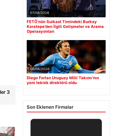
07/08/2026
FETÖ’nün Suikast Timindeki Burkay
Karatepe’den İlgili Gelişmeler ve Arama
Operasyonları
06/08/2026
Diego Forlan Uruguay Milli Takımı’nın
yeni teknik direktörü oldu
ler 3
Son Eklenen Firmalar