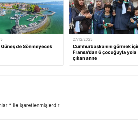
25
27/12/2025
ün Güneş de Sönmeyecek
Cumhurbaşkanını görmek içi
Fransa’dan 6 çocuğuyla yola
çıkan anne
nlar
*
ile işaretlenmişlerdir