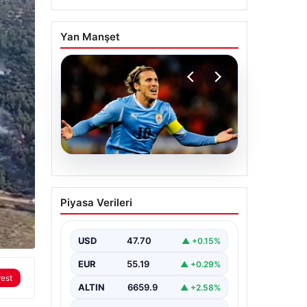
Yan Manşet
06.08.2026
Diego Forlan Uruguay
Piyasa Verileri
Milli Takımı’nın yeni
teknik direktörü oldu
USD
47.70
▲ +0.15%
EUR
55.19
▲ +0.29%
rest
ALTIN
6659.9
▲ +2.58%