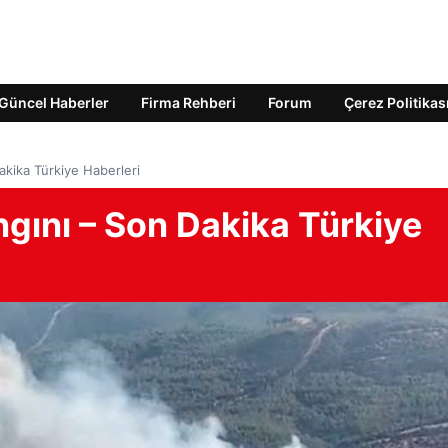
Güncel Haberler
Firma Rehberi
Forum
Çerez Politikas
kika Türkiye Haberleri
gını – Son Dakika Türkiye