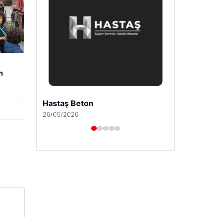
n
Prenses Night Club
29/04/2026