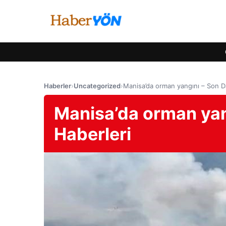
Haberler
›
Uncategorized
›
Manisa’da orman yangını – Son Da
Manisa’da orman yan
Haberleri