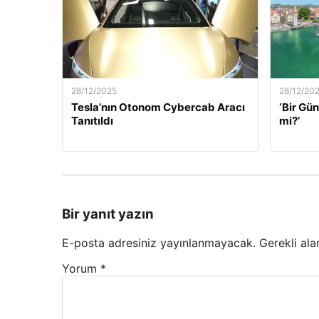
28/12/2025
28/12/20
Tesla’nın Otonom Cybercab Aracı
‘Bir G
Tanıtıldı
mi?’
Bir yanıt yazın
E-posta adresiniz yayınlanmayacak.
Gerekli ala
Yorum
*