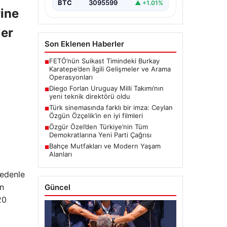
BTC
3095599
▲ +1.01%
rine
ler
Son Eklenen Haberler
FETÖ’nün Suikast Timindeki Burkay
■
Karatepe’den İlgili Gelişmeler ve Arama
Operasyonları
Diego Forlan Uruguay Milli Takımı’nın
■
yeni teknik direktörü oldu
Türk sinemasında farklı bir imza: Ceylan
■
Özgün Özçelik’in en iyi filmleri
Özgür Özel’den Türkiye’nin Tüm
■
Demokratlarına Yeni Parti Çağrısı
Bahçe Mutfakları ve Modern Yaşam
■
Alanları
nedenle
an
Güncel
20