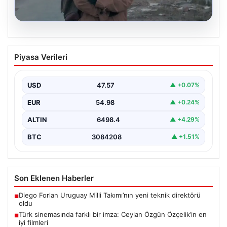
05.08.2026
Türk sinemasında farklı bir imza: Ceylan
Piyasa Verileri
Özgün Özçelik’in en iyi filmleri
USD
47.57
▲ +0.07%
EUR
54.98
▲ +0.24%
ALTIN
6498.4
▲ +4.29%
BTC
3084208
▲ +1.51%
Son Eklenen Haberler
Diego Forlan Uruguay Milli Takımı’nın yeni teknik direktörü
■
oldu
Türk sinemasında farklı bir imza: Ceylan Özgün Özçelik’in en
■
iyi filmleri