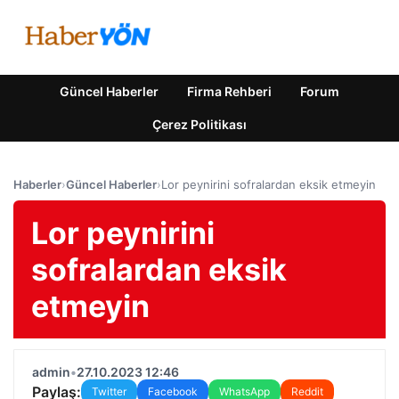
Güncel Haberler
Firma Rehberi
Forum
Çerez Politikası
Haberler
›
Güncel Haberler
›
Lor peynirini sofralardan eksik etmeyin
Lor peynirini
sofralardan eksik
etmeyin
admin
•
27.10.2023 12:46
Paylaş:
Twitter
Facebook
WhatsApp
Reddit