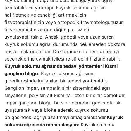
kuyruk kemiği bölgesine destek sağlayarak ağrıyı
azaltabilir. Fizyoterapi: Kuyruk sokumu ağrısını
hafifletmek ve esnekliği artırmak için
fizyoterapistinizin veya ortopedik travmatologunuzun
fizyoterapistinize önerdiği egzersizleri
uygulayabilirsiniz. Ancak şiddetli veya uzun süren
kuyruk sokumu ağrısı durumunda beklemeden doktora
başvurmak önemlidir. Doktorunuzun önerdiği tedavi
seçeneklerine uymak iyileşme sürecini hızlandırabilir.
Kuyruk sokumu ağrısında tedavi yöntemleri
Kısmi
ganglion bloğu:
Kuyruk sokumu ağrısının
giderilmesinde kullanılan bir tedavi yöntemidir.
Ganglion impar, sempatik sinir sistemindeki ağrı
sinyallerini pelvisin alt kısmına ileten bir sinir demetidir.
Impar ganglion bloğu, bu sinir demetini geçici olarak
uyuşturarak veya bloke ederek kuyruk sokumu
bölgesindeki ağrıyı azaltmayı amaçlamaktadır.
Kuyruk
sokumu ağrısında manipülasyon:
Kuyruk sokumu