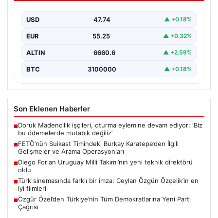
Operasyonları
USD
47.74
▲ +0.18%
15 Temmuz darbe girişimi sırasında Cumhurbaşkanı
Recep Tayyip Erdoğan’a yönelik düzenlenen suikast
EUR
55.25
▲ +0.32%
planında yer…
ALTIN
6660.6
▲ +2.59%
BTC
3100000
▲ +0.18%
Son Eklenen Haberler
Doruk Madencilik işçileri, oturma eylemine devam ediyor: ‘Biz
■
bu ödemelerde mutabık değiliz’
FETÖ’nün Suikast Timindeki Burkay Karatepe’den İlgili
■
Gelişmeler ve Arama Operasyonları
Diego Forlan Uruguay Milli Takımı’nın yeni teknik direktörü
■
oldu
Türk sinemasında farklı bir imza: Ceylan Özgün Özçelik’in en
■
iyi filmleri
Özgür Özel’den Türkiye’nin Tüm Demokratlarına Yeni Parti
■
Çağrısı