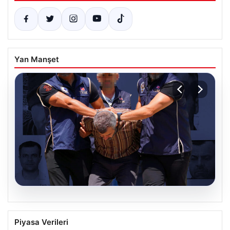
Yan Manşet
07.08.2026
FETÖ’nün Suikast Timindeki Burkay
Piyasa Verileri
Karatepe’den İlgili Gelişmeler ve Arama