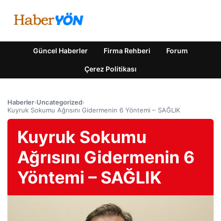
Güncel Haberler
Firma Rehberi
Forum
Çerez Politikası
Haberler
›
Uncategorized
›
Kuyruk Sokumu Ağrısını Gidermenin 6 Yöntemi – SAĞLIK
Kuyruk Sokumu
Ağrısını Gidermenin 6
Yöntemi – SAĞLIK