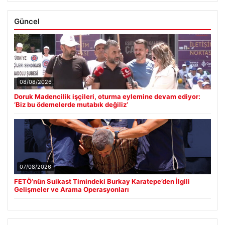
Güncel
08/08/2026
Doruk Madencilik işçileri, oturma eylemine devam ediyor:
‘Biz bu ödemelerde mutabık değiliz’
07/08/2026
FETÖ’nün Suikast Timindeki Burkay Karatepe’den İlgili
Gelişmeler ve Arama Operasyonları