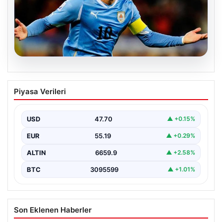
06.08.2026
Diego Forlan Uruguay Milli Takımı’nın
Piyasa Verileri
yeni teknik direktörü oldu
USD
47.70
▲ +0.15%
EUR
55.19
▲ +0.29%
ALTIN
6659.9
▲ +2.58%
BTC
3095599
▲ +1.01%
Son Eklenen Haberler