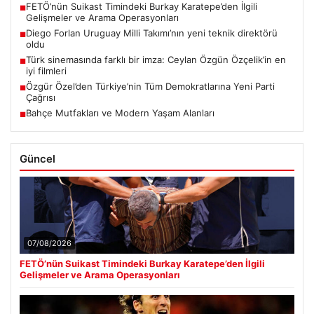
FETÖ’nün Suikast Timindeki Burkay Karatepe’den İlgili
■
Gelişmeler ve Arama Operasyonları
Diego Forlan Uruguay Milli Takımı’nın yeni teknik direktörü
■
oldu
Türk sinemasında farklı bir imza: Ceylan Özgün Özçelik’in en
■
iyi filmleri
Özgür Özel’den Türkiye’nin Tüm Demokratlarına Yeni Parti
■
Çağrısı
Bahçe Mutfakları ve Modern Yaşam Alanları
■
Güncel
07/08/2026
FETÖ’nün Suikast Timindeki Burkay Karatepe’den İlgili
Gelişmeler ve Arama Operasyonları