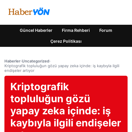
Güncel Haberler
Firma Rehberi
Forum
Çerez Politikası
Haberler
›
Uncategorized
›
Kriptografik topluluğun gözü yapay zeka içinde: iş kaybıyla ilgili
endişeler artıyor
Kriptografik
topluluğun gözü
yapay zeka içinde: iş
kaybıyla ilgili endişeler