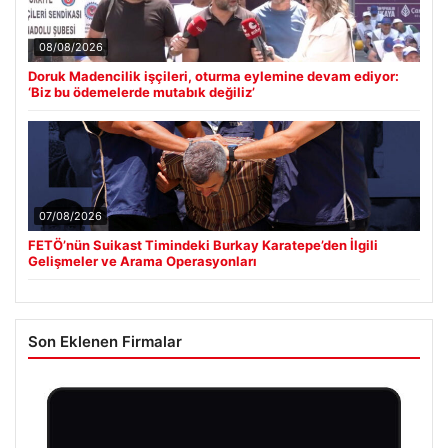
08/08/2026
Doruk Madencilik işçileri, oturma eylemine devam ediyor:
‘Biz bu ödemelerde mutabık değiliz’
07/08/2026
FETÖ’nün Suikast Timindeki Burkay Karatepe’den İlgili
Gelişmeler ve Arama Operasyonları
Son Eklenen Firmalar