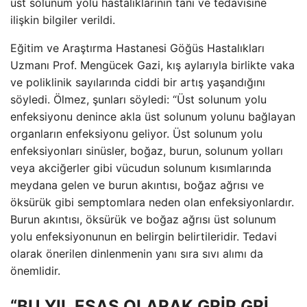
üst solunum yolu hastalıklarının tanı ve tedavisine
ilişkin bilgiler verildi.
Eğitim ve Araştırma Hastanesi Göğüs Hastalıkları
Uzmanı Prof. Mengücek Gazi, kış aylarıyla birlikte vaka
ve poliklinik sayılarında ciddi bir artış yaşandığını
söyledi. Ölmez, şunları söyledi: “Üst solunum yolu
enfeksiyonu denince akla üst solunum yolunu bağlayan
organların enfeksiyonu geliyor. Üst solunum yolu
enfeksiyonları sinüsler, boğaz, burun, solunum yolları
veya akciğerler gibi vücudun solunum kısımlarında
meydana gelen ve burun akıntısı, boğaz ağrısı ve
öksürük gibi semptomlara neden olan enfeksiyonlardır.
Burun akıntısı, öksürük ve boğaz ağrısı üst solunum
yolu enfeksiyonunun en belirgin belirtileridir. Tedavi
olarak önerilen dinlenmenin yanı sıra sıvı alımı da
önemlidir.
“BU YIL ESAS OLARAK GRİP GRİ