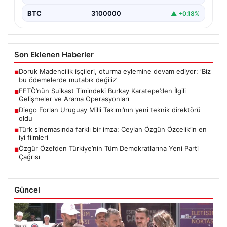
BTC
3100000
▲ +0.18%
Son Eklenen Haberler
Doruk Madencilik işçileri, oturma eylemine devam ediyor: ‘Biz
■
bu ödemelerde mutabık değiliz’
FETÖ’nün Suikast Timindeki Burkay Karatepe’den İlgili
■
Gelişmeler ve Arama Operasyonları
Diego Forlan Uruguay Milli Takımı’nın yeni teknik direktörü
■
oldu
Türk sinemasında farklı bir imza: Ceylan Özgün Özçelik’in en
■
iyi filmleri
Özgür Özel’den Türkiye’nin Tüm Demokratlarına Yeni Parti
■
Çağrısı
Güncel