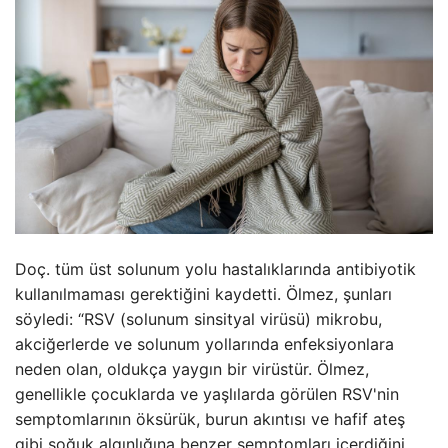
Doç. tüm üst solunum yolu hastalıklarında antibiyotik
kullanılmaması gerektiğini kaydetti. Ölmez, şunları
söyledi: “RSV (solunum sinsityal virüsü) mikrobu,
akciğerlerde ve solunum yollarında enfeksiyonlara
neden olan, oldukça yaygın bir virüstür. Ölmez,
genellikle çocuklarda ve yaşlılarda görülen RSV'nin
semptomlarının öksürük, burun akıntısı ve hafif ateş
gibi soğuk algınlığına benzer semptomları içerdiğini