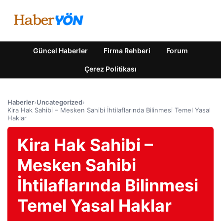
Güncel Haberler
Firma Rehberi
Forum
Çerez Politikası
Haberler
›
Uncategorized
›
Kira Hak Sahibi – Mesken Sahibi İhtilaflarında Bilinmesi Temel Yasal
Haklar
Kira Hak Sahibi –
Mesken Sahibi
İhtilaflarında Bilinmesi
Temel Yasal Haklar