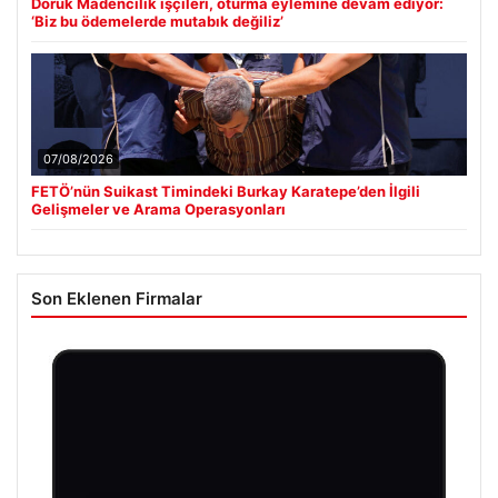
Doruk Madencilik işçileri, oturma eylemine devam ediyor:
‘Biz bu ödemelerde mutabık değiliz’
07/08/2026
FETÖ’nün Suikast Timindeki Burkay Karatepe’den İlgili
Gelişmeler ve Arama Operasyonları
Son Eklenen Firmalar