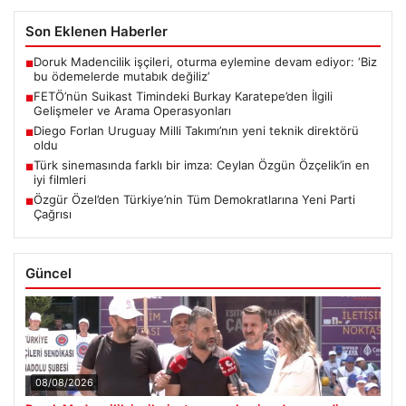
Son Eklenen Haberler
Doruk Madencilik işçileri, oturma eylemine devam ediyor: ‘Biz
■
bu ödemelerde mutabık değiliz’
FETÖ’nün Suikast Timindeki Burkay Karatepe’den İlgili
■
Gelişmeler ve Arama Operasyonları
Diego Forlan Uruguay Milli Takımı’nın yeni teknik direktörü
■
oldu
Türk sinemasında farklı bir imza: Ceylan Özgün Özçelik’in en
■
iyi filmleri
Özgür Özel’den Türkiye’nin Tüm Demokratlarına Yeni Parti
■
Çağrısı
Güncel
08/08/2026