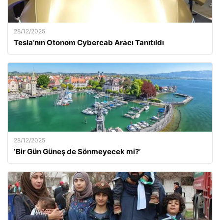
28/12/2025
Tesla’nın Otonom Cybercab Aracı Tanıtıldı
28/12/2025
‘Bir Gün Güneş de Sönmeyecek mi?’