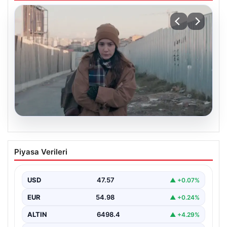
05.08.2026
Türk sinemasında farklı bir imza: Ceylan
Piyasa Verileri
Özgün Özçelik’in en iyi filmleri
USD
47.57
▲ +0.07%
EUR
54.98
▲ +0.24%
ALTIN
6498.4
▲ +4.29%