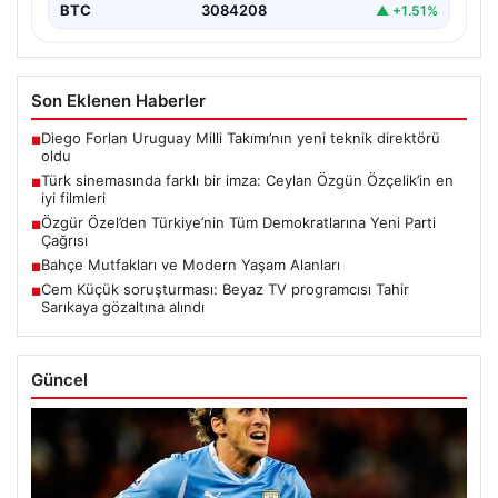
BTC
3084208
▲ +1.51%
Son Eklenen Haberler
Diego Forlan Uruguay Milli Takımı’nın yeni teknik direktörü
■
oldu
Türk sinemasında farklı bir imza: Ceylan Özgün Özçelik’in en
■
iyi filmleri
Özgür Özel’den Türkiye’nin Tüm Demokratlarına Yeni Parti
■
Çağrısı
Bahçe Mutfakları ve Modern Yaşam Alanları
■
Cem Küçük soruşturması: Beyaz TV programcısı Tahir
■
Sarıkaya gözaltına alındı
Güncel