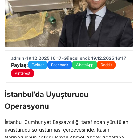
admin
•
19.12.2025 16:17
•
Güncellendi: 19.12.2025 16:17
Paylaş:
Twitter
Facebook
WhatsApp
Reddit
Pinterest
İstanbul’da Uyuşturucu
Operasyonu
İstanbul Cumhuriyet Başsavcılığı tarafından yürütülen
uyuşturucu soruşturması çerçevesinde, Kasım
Garipoğlu’nun şoförü İsmail Ahmet Akçay gözaltına