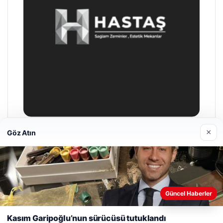
×
Göz Atın
Prenses Night Club
29/04/2026
Web sitemizi nasıl kullandığınızı daha iyi anlayabilmek,
Güncel Haberler
deneyiminizi kişiselleştirmek ve geliştirmek amacıyla çerezler
kullanıyoruz.
Çerez Politikamız
Kasım Garipoğlu’nun sürücüsü tutuklandı