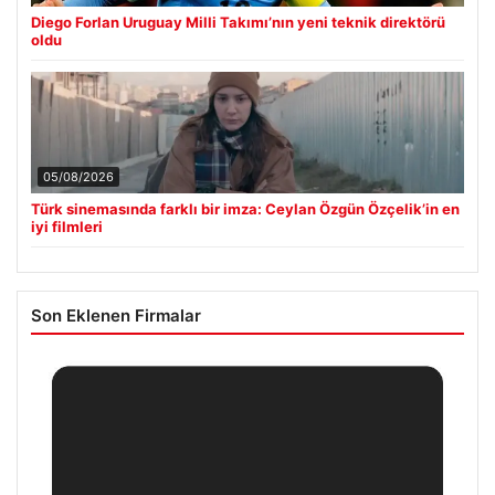
Diego Forlan Uruguay Milli Takımı’nın yeni teknik direktörü
oldu
05/08/2026
Türk sinemasında farklı bir imza: Ceylan Özgün Özçelik’in en
iyi filmleri
Son Eklenen Firmalar