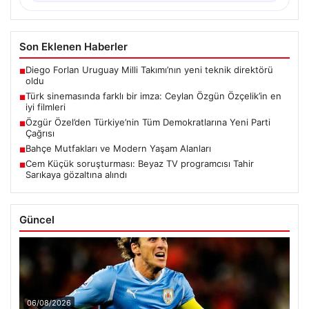
Son Eklenen Haberler
Diego Forlan Uruguay Milli Takımı’nın yeni teknik direktörü
■
oldu
Türk sinemasında farklı bir imza: Ceylan Özgün Özçelik’in en
■
iyi filmleri
Özgür Özel’den Türkiye’nin Tüm Demokratlarına Yeni Parti
■
Çağrısı
Bahçe Mutfakları ve Modern Yaşam Alanları
■
Cem Küçük soruşturması: Beyaz TV programcısı Tahir
■
Sarıkaya gözaltına alındı
Güncel
06/08/2026