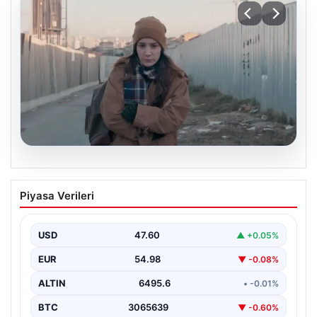
05.08.2026
Türk sinemasında farklı bir imza: Ceylan
Piyasa Verileri
Özgün Özçelik’in en iyi filmleri
USD
47.60
▲ +0.05%
EUR
54.98
▼ -0.08%
ALTIN
6495.6
• -0.01%
BTC
3065639
▼ -0.60%