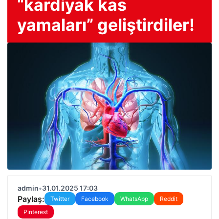
“kardiyak kas
yamaları” geliştirdiler!
admin
•
31.01.2025 17:03
Paylaş:
Twitter
Facebook
WhatsApp
Reddit
Pinterest