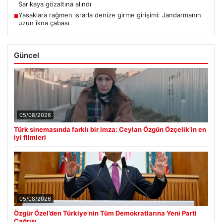
Sarıkaya gözaltına alındı
Yasaklara rağmen ısrarla denize girme girişimi: Jandarmanın
■
uzun ikna çabası
Güncel
05/08/2026
Türk sinemasında farklı bir imza: Ceylan Özgün Özçelik’in en
iyi filmleri
05/08/2026
Özgür Özel’den Türkiye’nin Tüm Demokratlarına Yeni Parti
Çağrısı