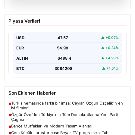
05.08.2026
Özgür Özel’den Türkiye’nin Tüm
Piyasa Verileri
Demokratlarına Yeni Parti Çağrısı
Yeni Parti Genel Başkanı Özgür Özel, partisinin
Meclis’te gerçekleştirdiği ilk grup toplantısında önemli
USD
47.57
▲ +0.07%
açıklamalarda…
EUR
54.98
▲ +0.24%
ALTIN
6498.4
▲ +4.29%
BTC
3084208
▲ +1.51%
Son Eklenen Haberler
Türk sinemasında farklı bir imza: Ceylan Özgün Özçelik’in en
■
iyi filmleri
Özgür Özel’den Türkiye’nin Tüm Demokratlarına Yeni Parti
■
Çağrısı
Bahçe Mutfakları ve Modern Yaşam Alanları
■
Cem Küçük soruşturması: Beyaz TV programcısı Tahir
■