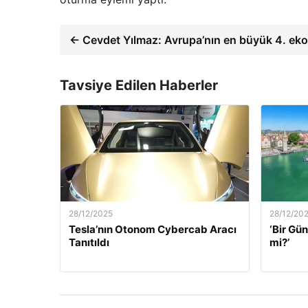
← Cevdet Yılmaz: Avrupa’nın en büyük 4. ek
Tavsiye Edilen Haberler
28/12/2025
28/12/20
Tesla’nın Otonom Cybercab Aracı
‘Bir G
Tanıtıldı
mi?’