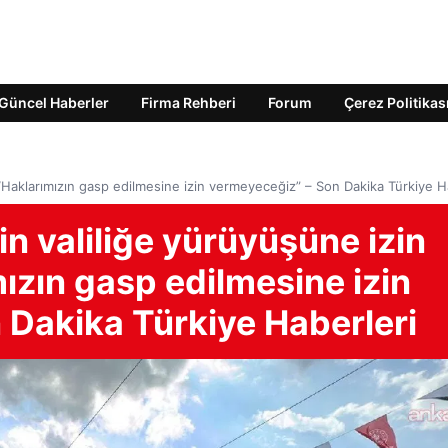
Güncel Haberler
Firma Rehberi
Forum
Çerez Politikas
… “Haklarımızın gasp edilmesine izin vermeyeceğiz” – Son Dakika Türkiye H
nin valiliğe yürüyüşüne izin
ızın gasp edilmesine izin
 Dakika Türkiye Haberleri