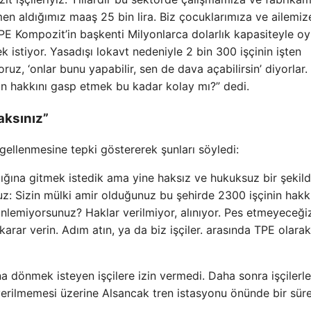
 aldığımız maaş 25 bin lira. Biz çocuklarımıza ve ailemize
PE Kompozit’in başkenti Milyonlarca dolarlık kapasiteyle o
 istiyor. Yasadışı lokavt nedeniyle 2 bin 300 işçinin işten
oruz, ‘onlar bunu yapabilir, sen de dava açabilirsin’ diyorlar.
inin hakkını gasp etmek bu kadar kolay mı?” dedi.
aksınız”
gellenmesine tepki göstererek şunları söyledi:
ığına gitmek istedik ama yine haksız ve hukuksuz bir şekil
z: Sizin mülki amir olduğunuz bu şehirde 2300 işçinin hakk
inlemiyorsunuz? Haklar verilmiyor, alınıyor. Pes etmeyeceği
karar verin. Adım atın, ya da biz işçiler. arasında TPE olarak
na dönmek isteyen işçilere izin vermedi. Daha sonra işçilerle
n verilmemesi üzerine Alsancak tren istasyonu önünde bir sür