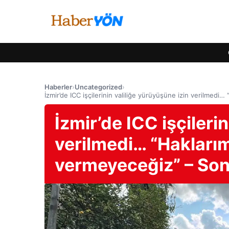
Haberler
›
Uncategorized
›
İzmir’de ICC işçilerinin valiliğe yürüyüşüne izin verilmedi
İzmir’de ICC işçileri
verilmedi… “Haklarım
vermeyeceğiz” – Son