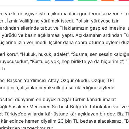
 yüzlerce işçiye işten çıkarma ilanı göndermesi üzerine Tü
i, İzmir Valiliği’ne yürümek istedi. Polisin yürüyüşe izin
ardından ellerinde tabut ve “Haklarımızın gasp edilmesine i
 yürüdü ve basın açıklaması yaptı. Açıklamanın ardından Tü
üşlerine izin verilmedi. İşçiler daha sonra oturma eylemi düz
leri koru”, “Hukuk, hukuk, adalet”, “Susma, sen sessiz kaldığı
ruyucusudur”, “Kurtuluş yok, hep birlikte ya da hiçbirimiz”, “
tı.
besi Başkan Yardımcısı Altay Özgür okudu. Özgür, TPI
rdığını, çalışanlarını yoksulluğa sürüklediğini söyledi:
osites, dünyanın en büyük rüzgâr türbin kanadı imalat
 Çiğli Sasalı ve Menemen Serbest Bölge’de fabrikaları var ve 
t Türkiye’de yıllardır kâr üstüne kâr açıklayan bir dev. Biz T
z. kâr edince hemen diyelim 23 bin TL bedava alacaksınız. “
lerimizden vazgeçiyoruz.”