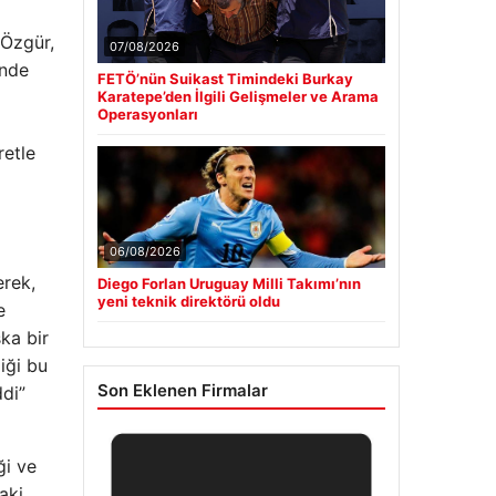
 Özgür,
07/08/2026
inde
FETÖ’nün Suikast Timindeki Burkay
Karatepe’den İlgili Gelişmeler ve Arama
Operasyonları
retle
06/08/2026
erek,
Diego Forlan Uruguay Milli Takımı’nın
yeni teknik direktörü oldu
e
ka bir
iği bu
Son Eklenen Firmalar
ddi”
ği ve
aki