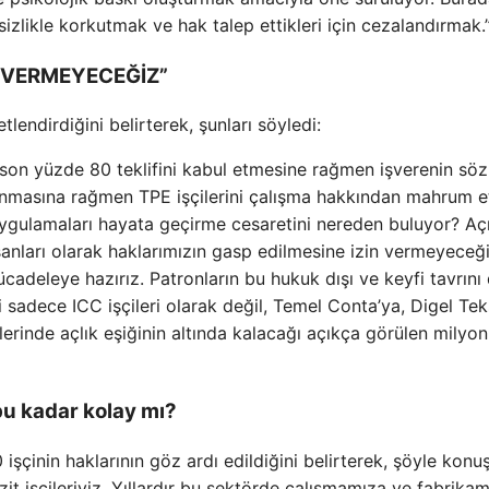
sizlikle korkutmak ve hak talep ettikleri için cezalandırmak.
N VERMEYECEĞİZ”
lendirdiğini belirterek, şunları söyledi:
 son yüzde 80 teklifini kabul etmesine rağmen işverenin sö
lanmasına rağmen TPE işçilerini çalışma hakkından mahrum 
uygulamaları hayata geçirme cesaretini nereden buluyor? Aç
şanları olarak haklarımızın gasp edilmesine izin vermeyeceğ
cadeleye hazırız. Patronların bu hukuk dışı ve keyfi tavrını
 sadece ICC işçileri olarak değil, Temel Conta’ya, Digel Teks
erinde açlık eşiğinin altında kalacağı açıkça görülen milyon
u kadar kolay mı?
çinin haklarının göz ardı edildiğini belirterek, şöyle konuş
t işçileriyiz. Yıllardır bu sektörde çalışmamıza ve fabrikam