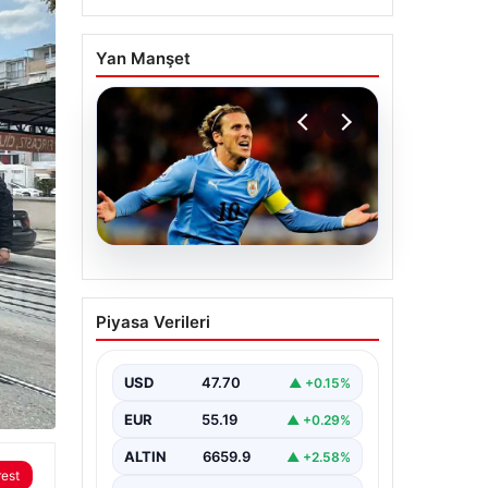
Yan Manşet
06.08.2026
Diego Forlan Uruguay
Piyasa Verileri
Milli Takımı’nın yeni
teknik direktörü oldu
USD
47.70
▲ +0.15%
EUR
55.19
▲ +0.29%
ALTIN
6659.9
▲ +2.58%
rest