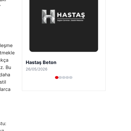
”
zleşme
etmekle
ıkça
Prenses Night Club
iz. Bu
29/04/2026
 daha
til
larca
tu:
ız