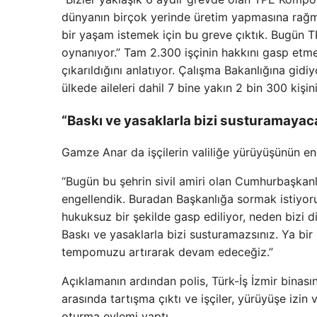
dünyanın birçok yerinde üretim yapmasına rağmen
bir yaşam istemek için bu greve çıktık. Bugün T
oynanıyor.” Tam 2.300 işçinin hakkını gasp etmek
çıkarıldığını anlatıyor. Çalışma Bakanlığına gidiy
ülkede aileleri dahil 7 bine yakın 2 bin 300 kiş
“Baskı ve yasaklarla bizi susturamayac
Gamze Anar da işçilerin valiliğe yürüyüşünün en
“Bugün bu şehrin sivil amiri olan Cumhurbaşkanl
engellendik. Buradan Başkanlığa sormak istiyoru
hukuksuz bir şekilde gasp ediliyor, neden bizi d
Baskı ve yasaklarla bizi susturamazsınız. Ya bir 
tempomuzu artırarak devam edeceğiz.”
Açıklamanın ardından polis, Türk-İş İzmir binası
arasında tartışma çıktı ve işçiler, yürüyüşe izi
oturma eylemi yaptı.