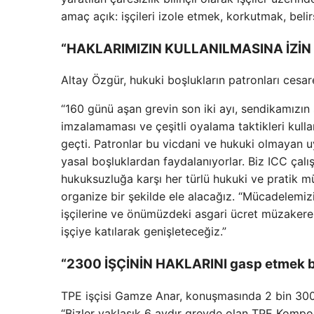
amaç açık: işçileri izole etmek, korkutmak, belir
“HAKLARIMIZIN KULLANILMASINA İZİ
Altay Özgür, hukuki boşlukların patronları cesaret
“160 günü aşan grevin son iki ayı, sendikamızın
imzalamaması ve çeşitli oyalama taktikleri kul
geçti. Patronlar bu vicdani ve hukuki olmayan 
yasal boşluklardan faydalanıyorlar. Biz ICC çalı
hukuksuzluğa karşı her türlü hukuki ve pratik mü
organize bir şekilde ele alacağız. “Mücadelemizi
işçilerine ve önümüzdeki asgari ücret müzakerel
işçiye katılarak genişleteceğiz.”
“2300 İŞÇİNİN HAKLARINI gasp etmek b
TPE işçisi Gamze Anar, konuşmasında 2 bin 300 iş
“Bizler yaklaşık 6 aydır grevde olan TPE Kompozi