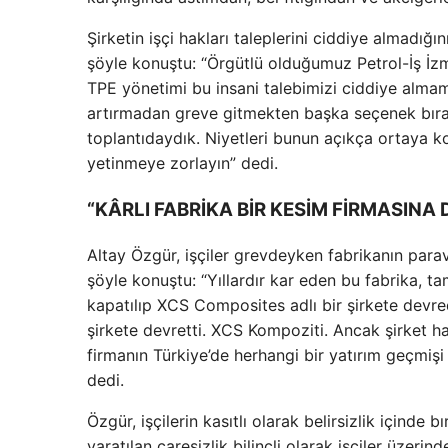
Şirketin işçi hakları taleplerini ciddiye almadığı
şöyle konuştu: “Örgütlü olduğumuz Petrol-İş İzm
TPE yönetimi bu insani talebimizi ciddiye almamı
artırmadan greve gitmekten başka seçenek bırak
toplantıdaydık. Niyetleri bunun açıkça ortaya kon
yetinmeye zorlayın” dedi.
“KÂRLI FABRİKA BİR KESİM FİRMASINA 
Altay Özgür, işçiler grevdeyken fabrikanın parava
şöyle konuştu: “Yıllardır kar eden bu fabrika, tam 
kapatılıp XCS Composites adlı bir şirkete devr
şirkete devretti. XCS Kompoziti. Ancak şirket ha
firmanın Türkiye’de herhangi bir yatırım geçmişi
dedi.
Özgür, işçilerin kasıtlı olarak belirsizlik içinde 
yaratılan çaresizlik bilinçli olarak işçiler üzer