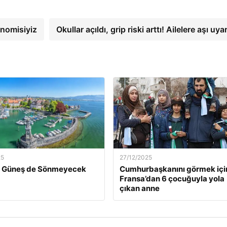
onomisiyiz
Okullar açıldı, grip riski arttı! Ailelere aşı uya
25
27/12/2025
ün Güneş de Sönmeyecek
Cumhurbaşkanını görmek içi
Fransa’dan 6 çocuğuyla yola
çıkan anne