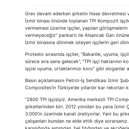
Grev devam ederken şirketin hisse devretmesi ve
İzmir binası önünde toplanan TPI Kompozit işçiler
vermemesi üzerine işçiler, yapılan görüşmelerin 
vermeyeceğiz” pankartı ile Alsancak Garı önüne
İzmir binasına dönmek isteyen işçilerin geri dön
Protesto sırasında işçiler, “Bakanlık, uyuma, işçi
sürece sıra sana gelecek”, “TPI işçi haklarının ko
işçisi uyuma, ortaklarımızı koru” gibi sloganlar at
Basın açıklamasını Petrol-İş Sendikası İzmir Şu
Composites’in Türkiye’de yıllardır kar rekorları kı
“2800 TPI işçisiyiz. Amerika merkezli TPI Comp
şirketlerinden biri. 2012 yılından bu yana İzmir
3.000’in üzerinde kanat üretiyorlar. Yani bu şirke
çalışanları bundan ne elde ettik diye sorarsanı
karşılığında astımdan, bel fıtığından ve akciğer