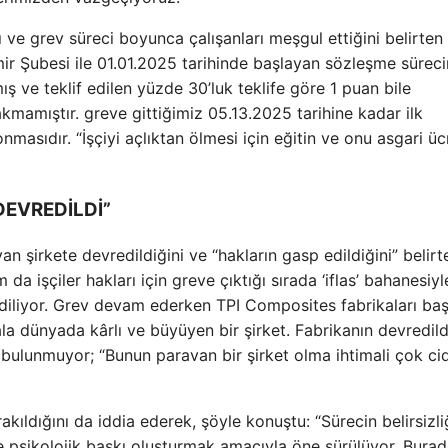
nı ve grev süreci boyunca çalışanları meşgul ettiğini belirten
ir Şubesi ile 01.01.2025 tarihinde başlayan sözleşme sürec
ş ve teklif edilen yüzde 30’luk teklife göre 1 puan bile
mamıştır. greve gittiğimiz 05.13.2025 tarihine kadar ilk
masıdır. “İşçiyi açlıktan ölmesi için eğitin ve onu asgari üc
DEVREDİLDİ”
n şirkete devredildiğini ve “hakların gasp edildiğini” belirt
da işçiler hakları için greve çıktığı sırada ‘iflas’ bahanesiyl
ediliyor. Grev devam ederken TPI Composites fabrikaları baş
la dünyada kârlı ve büyüyen bir şirket. Fabrikanın devredild
 bulunmuyor; “Bunun paravan bir şirket olma ihtimali çok ci
bırakıldığını da iddia ederek, şöyle konuştu: “Sürecin belirsizli
inde psikolojik baskı oluşturmak amacıyla öne sürülüyor. Burad