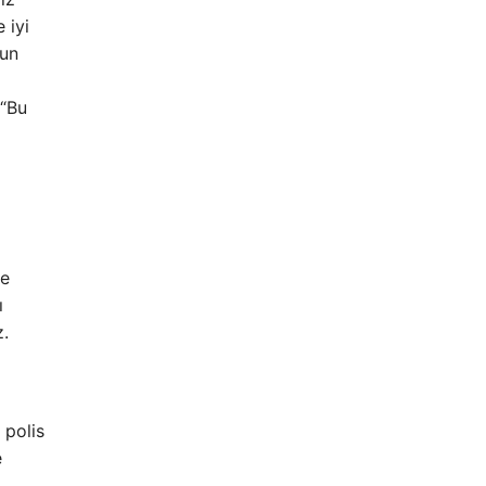
 iyi
yun
 “Bu
de
ı
z.
 polis
e