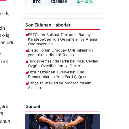
BTC
3095599
▲ +1.01%
rk-İş
Son Eklenen Haberler
zin
FETÖ’nün Suikast Timindeki Burkay
rk-İş
■
Karatepe’den İlgili Gelişmeler ve Arama
enledi.
Operasyonları
Diego Forlan Uruguay Milli Takımı’nın
■
n
yeni teknik direktörü oldu
Türk
Türk sinemasında farklı bir imza: Ceylan
■
Özgün Özçelik’in en iyi filmleri
Özgür Özel’den Türkiye’nin Tüm
■
Demokratlarına Yeni Parti Çağrısı
Bahçe Mutfakları ve Modern Yaşam
■
Alanları
Güncel
yılda
PI
Bunun