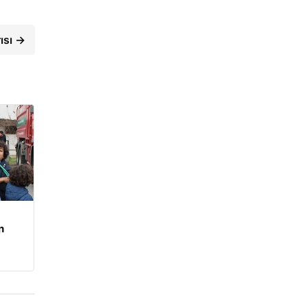
rısı →
n