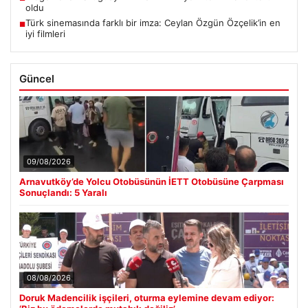
oldu
Türk sinemasında farklı bir imza: Ceylan Özgün Özçelik’in en
■
iyi filmleri
Güncel
09/08/2026
Arnavutköy’de Yolcu Otobüsünün İETT Otobüsüne Çarpması
Sonuçlandı: 5 Yaralı
08/08/2026
Doruk Madencilik işçileri, oturma eylemine devam ediyor: