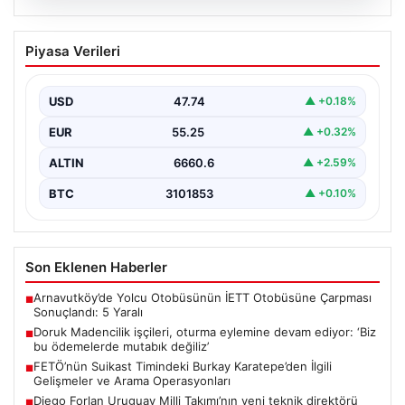
08.08.2026
Doruk Madencilik işçileri, oturma
Piyasa Verileri
eylemine devam ediyor: ‘Biz bu
ödemelerde mutabık değiliz’
USD
47.74
▲ +0.18%
{“title”: “Doruk Madencilik İşçileri Oturma Eylemine
Devam Ediyor: Hak Talepleri Gündemde”, “content”: “
EUR
55.25
▲ +0.32%
Eskişehir’de…
ALTIN
6660.6
▲ +2.59%
BTC
3101853
▲ +0.10%
Son Eklenen Haberler
Arnavutköy’de Yolcu Otobüsünün İETT Otobüsüne Çarpması
■
Sonuçlandı: 5 Yaralı
Doruk Madencilik işçileri, oturma eylemine devam ediyor: ‘Biz
■
bu ödemelerde mutabık değiliz’
FETÖ’nün Suikast Timindeki Burkay Karatepe’den İlgili
■
Gelişmeler ve Arama Operasyonları
Diego Forlan Uruguay Milli Takımı’nın yeni teknik direktörü
■