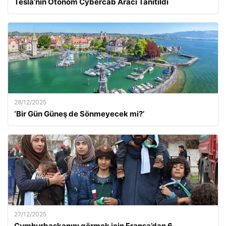
Tesla’nın Otonom Cybercab Aracı Tanıtıldı
28/12/2025
‘Bir Gün Güneş de Sönmeyecek mi?’
27/12/2025
Cumhurbaşkanını görmek için Fransa’dan 6