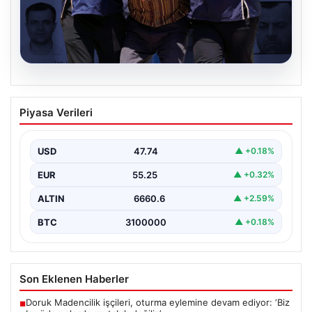
07.08.2026
FETÖ’nün Suikast Timindeki Burkay
Piyasa Verileri
Karatepe’den İlgili Gelişmeler ve Arama
Operasyonları
USD
47.74
▲ +0.18%
15 Temmuz darbe girişimi sırasında Cumhurbaşkanı
Recep Tayyip Erdoğan’a yönelik düzenlenen suikast
EUR
55.25
▲ +0.32%
planında yer…
ALTIN
6660.6
▲ +2.59%
BTC
3100000
▲ +0.18%
Son Eklenen Haberler
Doruk Madencilik işçileri, oturma eylemine devam ediyor: ‘Biz
■