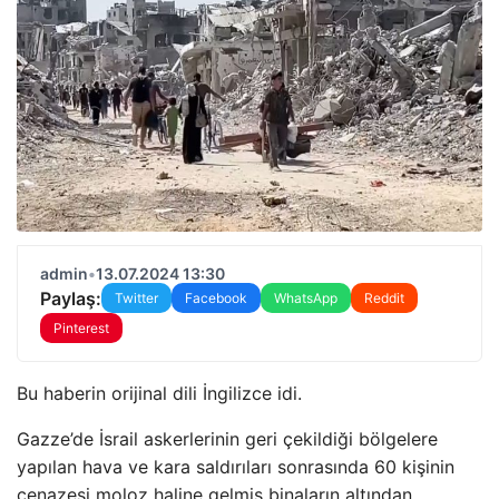
admin
•
13.07.2024 13:30
Paylaş:
Twitter
Facebook
WhatsApp
Reddit
Pinterest
Bu haberin orijinal dili İngilizce idi.
Gazze’de İsrail askerlerinin geri çekildiği bölgelere
yapılan hava ve kara saldırıları sonrasında 60 kişinin
cenazesi moloz haline gelmiş binaların altından