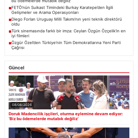
bu ödemelerde mutabık değiliz’
FETÖ’nün Suikast Timindeki Burkay Karatepe’den İlgili
■
Gelişmeler ve Arama Operasyonları
Diego Forlan Uruguay Milli Takımı’nın yeni teknik direktörü
■
oldu
Türk sinemasında farklı bir imza: Ceylan Özgün Özçelik’in en
■
iyi filmleri
Özgür Özel’den Türkiye’nin Tüm Demokratlarına Yeni Parti
■
Çağrısı
Güncel
08/08/2026
Doruk Madencilik işçileri, oturma eylemine devam ediyor:
‘Biz bu ödemelerde mutabık değiliz’