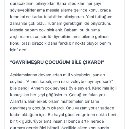
duracaklarını bilmiyorlar. Bana istedikleri her şeyi
söyleyebilirler ama mesela aileme gelince konu, orada
kendimi ne kadar tutabilirim bilmiyorum. Yani tuttuğum
zamanlar çok oldu. Tutmam gerektiğini de biliyordum.
Mesela babam çok sinirlenir. Babamı bu duruma
alıştırmam uzun sürdü diyebilirim ama aileme gelince
konu, orası birazcık daha farklı bir nokta oluyor benim
için” dedi.
“GAYRİMEŞRU ÇOCUĞUM BİLE ÇIKARDI”
Açıklamalarına devam eden milli voleybolcu şunları
söyledi: “Annen kapalı, sen nasıl voleybol oynuyorsun?”
bile dendi. Annem çok sevmez öyle şeyleri. Kendimle ilgili
konuşulan her şeyi göğüslerim. Çocuğum falan yok
Allah’tan. Ben erkek olsam muhtemelen bir tane
gayrimeşru çocuğum çıkardı. Onu yazamıyorlar sadece
kadın olduğum için. Bu hayal gücü ve gelinen nokta beni
bir tık güldürüyor ama insanlar bence artık nerede
durması gerektiğini bilmeli, özellikle ailem konusunda.