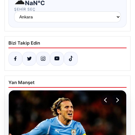
☁
NaN°C
ŞEHIR SEÇ
Bizi Takip Edin
Yan Manşet