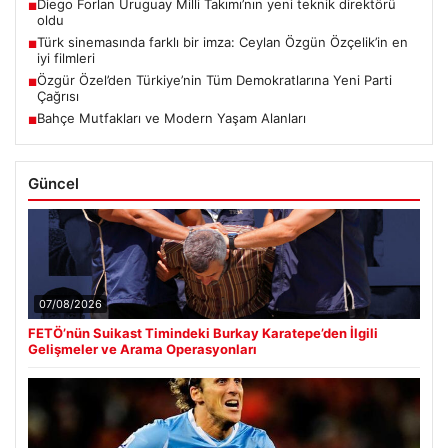
Diego Forlan Uruguay Milli Takımı’nın yeni teknik direktörü
■
oldu
Türk sinemasında farklı bir imza: Ceylan Özgün Özçelik’in en
■
iyi filmleri
Özgür Özel’den Türkiye’nin Tüm Demokratlarına Yeni Parti
■
Çağrısı
Bahçe Mutfakları ve Modern Yaşam Alanları
■
Güncel
07/08/2026
FETÖ’nün Suikast Timindeki Burkay Karatepe’den İlgili
Gelişmeler ve Arama Operasyonları