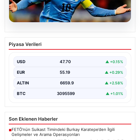
06.08.2026
Diego Forlan Uruguay Milli Takımı’nın
Piyasa Verileri
yeni teknik direktörü oldu
USD
47.70
▲ +0.15%
EUR
55.19
▲ +0.29%
ALTIN
6659.9
▲ +2.58%
BTC
3095599
▲ +1.01%
Son Eklenen Haberler
FETÖ’nün Suikast Timindeki Burkay Karatepe’den İlgili
■
Gelişmeler ve Arama Operasyonları