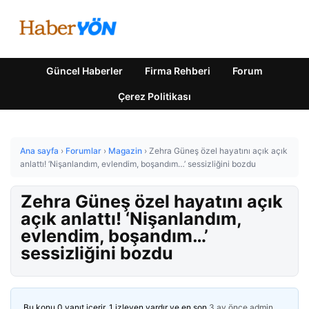
Güncel Haberler
Firma Rehberi
Forum
Çerez Politikası
Ana sayfa
›
Forumlar
›
Magazin
›
Zehra Güneş özel hayatını açık açık
anlattı! ‘Nişanlandım, evlendim, boşandım…’ sessizliğini bozdu
Zehra Güneş özel hayatını açık
açık anlattı! ‘Nişanlandım,
evlendim, boşandım…’
sessizliğini bozdu
Bu konu 0 yanıt içerir, 1 izleyen vardır ve en son
3 ay önce
admin