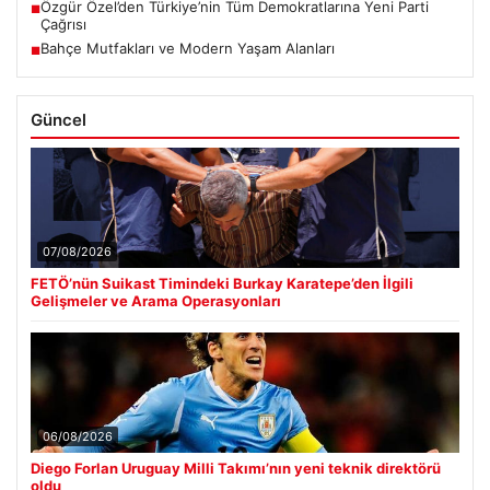
Özgür Özel’den Türkiye’nin Tüm Demokratlarına Yeni Parti
■
Çağrısı
Bahçe Mutfakları ve Modern Yaşam Alanları
■
Güncel
07/08/2026
FETÖ’nün Suikast Timindeki Burkay Karatepe’den İlgili
Gelişmeler ve Arama Operasyonları
06/08/2026
Diego Forlan Uruguay Milli Takımı’nın yeni teknik direktörü
oldu