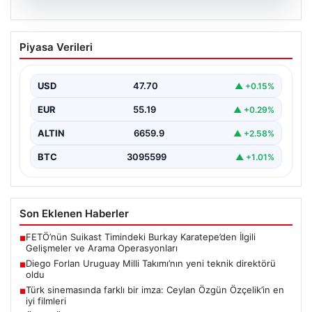
06.08.2026
Diego Forlan Uruguay Milli Takımı’nın
Piyasa Verileri
yeni teknik direktörü oldu
USD
47.70
▲ +0.15%
EUR
55.19
▲ +0.29%
ALTIN
6659.9
▲ +2.58%
BTC
3095599
▲ +1.01%
Son Eklenen Haberler
FETÖ’nün Suikast Timindeki Burkay Karatepe’den İlgili
■
Gelişmeler ve Arama Operasyonları
Diego Forlan Uruguay Milli Takımı’nın yeni teknik direktörü
■
oldu
Türk sinemasında farklı bir imza: Ceylan Özgün Özçelik’in en
■
iyi filmleri