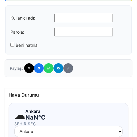
Kullanıcı adı:
Parola:
Beni hatırla
Paylaş:
Hava Durumu
☁
Ankara
NaN°C
ŞEHIR SEÇ