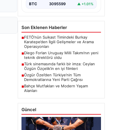
BTC
3095599
▲ +1.01%
Son Eklenen Haberler
FETÖ’nün Suikast Timindeki Burkay
■
Karatepe’den İlgili Gelişmeler ve Arama
Operasyonları
Diego Forlan Uruguay Milli Takımı’nın yeni
■
teknik direktörü oldu
Türk sinemasında farklı bir imza: Ceylan
■
Özgün Özçelik’in en iyi filmleri
Özgür Özel’den Türkiye’nin Tüm
■
Demokratlarına Yeni Parti Çağrısı
Bahçe Mutfakları ve Modern Yaşam
■
Alanları
Güncel