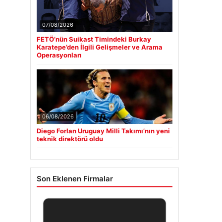
07/08/2026
FETÖ’nün Suikast Timindeki Burkay
Karatepe’den İlgili Gelişmeler ve Arama
Operasyonları
06/08/2026
Diego Forlan Uruguay Milli Takımı’nın yeni
teknik direktörü oldu
Son Eklenen Firmalar