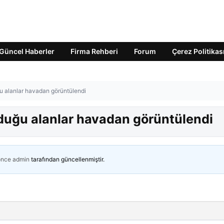
Güncel Haberler
Firma Rehberi
Forum
Çerez Politikas
 alanlar havadan görüntülendi
duğu alanlar havadan görüntülendi
önce
admin
tarafından güncellenmiştir.