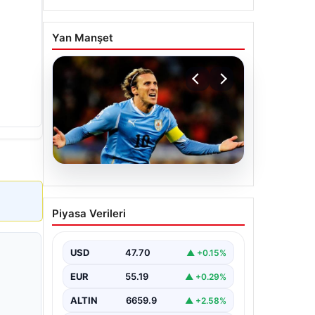
Yan Manşet
06.08.2026
Diego Forlan Uruguay Milli
Piyasa Verileri
Takımı’nın yeni teknik
direktörü oldu
USD
47.70
▲ +0.15%
EUR
55.19
▲ +0.29%
ALTIN
6659.9
▲ +2.58%