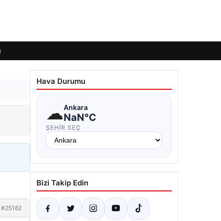
ı
Hava Durumu
☁
Ankara
NaN°C
ŞEHIR SEÇ
Bizi Takip Edin
#25182