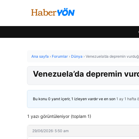
Ana sayfa
›
Forumlar
›
Dünya
›
Venezuela’da depremin vurduğu
Venezuela’da depremin vur
Bu konu 0 yanıt içerir, 1 izleyen vardır ve en son
1 ay 1 hafta 
1 yazı görüntüleniyor (toplam 1)
29/06/2026: 5:50 am