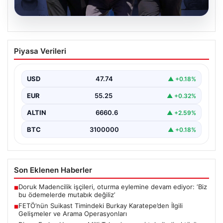
07.08.2026
FETÖ’nün Suikast Timindeki Burkay
Piyasa Verileri
Karatepe’den İlgili Gelişmeler ve Arama
Operasyonları
USD
47.74
▲ +0.18%
15 Temmuz darbe girişimi sırasında Cumhurbaşkanı
Recep Tayyip Erdoğan'a yönelik düzenlenen suikast
EUR
55.25
▲ +0.32%
planında yer…
ALTIN
6660.6
▲ +2.59%
BTC
3100000
▲ +0.18%
Son Eklenen Haberler
Doruk Madencilik işçileri, oturma eylemine devam ediyor: ‘Biz
■
bu ödemelerde mutabık değiliz’
FETÖ’nün Suikast Timindeki Burkay Karatepe’den İlgili
■
Gelişmeler ve Arama Operasyonları