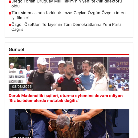
Diego Forlan Uruguay Milli Takımı’nın yeni teknik direktörü
■
oldu
Türk sinemasında farklı bir imza: Ceylan Özgün Özçelik’in en
■
iyi filmleri
Özgür Özel’den Türkiye’nin Tüm Demokratlarına Yeni Parti
■
Çağrısı
Güncel
08/08/2026
Doruk Madencilik işçileri, oturma eylemine devam ediyor:
‘Biz bu ödemelerde mutabık değiliz’