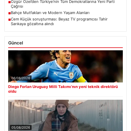
Özgür Özel’den Türkiye’nin Tüm Demokratlarına Yeni Parti
■
Çağrısı
Bahçe Mutfakları ve Modern Yaşam Alanları
■
Cem Küçük soruşturması: Beyaz TV programcısı Tahir
■
Sarıkaya gözaltına alındı
Güncel
06/08/2026
Diego Forlan Uruguay Milli Takımı’nın yeni teknik direktörü
oldu
05/08/2026