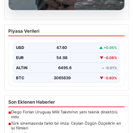
05.08.2026
Türk sinemasında farklı bir imza: Ceylan
Piyasa Verileri
Özgün Özçelik’in en iyi filmleri
USD
47.60
▲ +0.05%
EUR
54.98
▼ -0.08%
ALTIN
6495.6
• -0.01%
BTC
3065639
▼ -0.60%
Son Eklenen Haberler
Diego Forlan Uruguay Milli Takımı’nın yeni teknik direktörü
■
oldu
Türk sinemasında farklı bir imza: Ceylan Özgün Özçelik’in en
■
iyi filmleri