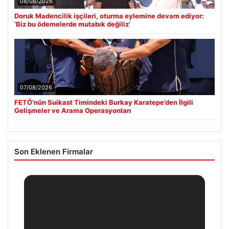
08/08/2026
Doruk Madencilik işçileri, oturma eylemine devam ediyor:
‘Biz bu ödemelerde mutabık değiliz’
07/08/2026
FETÖ’nün Suikast Timindeki Burkay Karatepe’den İlgili
Gelişmeler ve Arama Operasyonları
Son Eklenen Firmalar