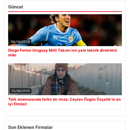
Güncel
06/08/2026
Diego Forlan Uruguay Milli Takımı’nın yeni teknik direktörü
oldu
05/08/2026
Türk sinemasında farklı bir imza: Ceylan Özgün Özçelik’in en
iyi filmleri
Son Eklenen Firmalar