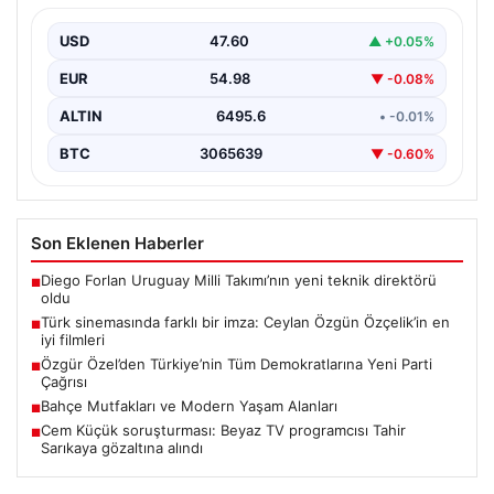
USD
47.60
▲ +0.05%
EUR
54.98
▼ -0.08%
ALTIN
6495.6
• -0.01%
BTC
3065639
▼ -0.60%
Son Eklenen Haberler
Diego Forlan Uruguay Milli Takımı’nın yeni teknik direktörü
■
oldu
Türk sinemasında farklı bir imza: Ceylan Özgün Özçelik’in en
■
iyi filmleri
Özgür Özel’den Türkiye’nin Tüm Demokratlarına Yeni Parti
■
Çağrısı
Bahçe Mutfakları ve Modern Yaşam Alanları
■
Cem Küçük soruşturması: Beyaz TV programcısı Tahir
■
Sarıkaya gözaltına alındı