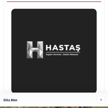
×
Göz Atın
Prenses Night Club