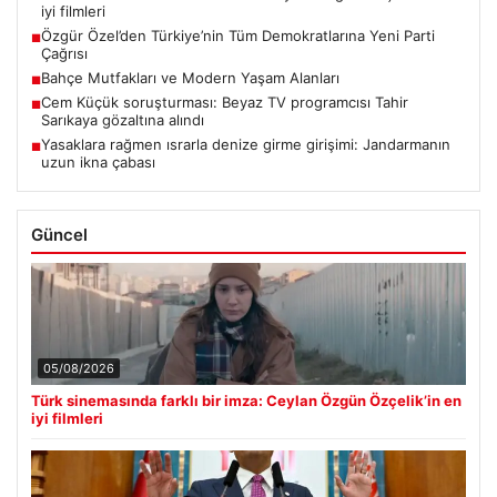
iyi filmleri
Özgür Özel’den Türkiye’nin Tüm Demokratlarına Yeni Parti
■
Çağrısı
Bahçe Mutfakları ve Modern Yaşam Alanları
■
Cem Küçük soruşturması: Beyaz TV programcısı Tahir
■
Sarıkaya gözaltına alındı
Yasaklara rağmen ısrarla denize girme girişimi: Jandarmanın
■
uzun ikna çabası
Güncel
05/08/2026
Türk sinemasında farklı bir imza: Ceylan Özgün Özçelik’in en
iyi filmleri