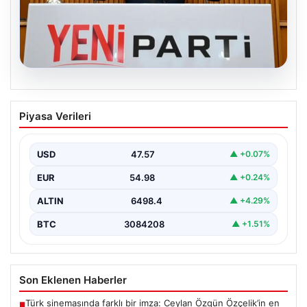
05.08.2026
Özgür Özel’den Türkiye’nin Tüm
Piyasa Verileri
Demokratlarına Yeni Parti Çağrısı
Yeni Parti Genel Başkanı Özgür Özel, partisinin
Meclis'te gerçekleştirdiği ilk grup toplantısında önemli
USD
47.57
▲ +0.07%
açıklamalarda…
EUR
54.98
▲ +0.24%
ALTIN
6498.4
▲ +4.29%
BTC
3084208
▲ +1.51%
Son Eklenen Haberler
Türk sinemasında farklı bir imza: Ceylan Özgün Özçelik’in en
■