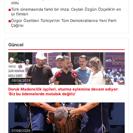
oldu
Türk sinemasında farklı bir imza: Ceylan Özgün Özçelik’in en
■
iyi filmleri
Özgür Özel’den Türkiye’nin Tüm Demokratlarına Yeni Parti
■
Çağrısı
Güncel
08/08/2026
Doruk Madencilik işçileri, oturma eylemine devam ediyor:
‘Biz bu ödemelerde mutabık değiliz’
07/08/2026