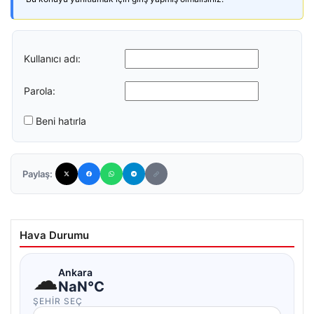
Kullanıcı adı:
Parola:
Beni hatırla
Paylaş:
Hava Durumu
☁
Ankara
NaN°C
ŞEHIR SEÇ