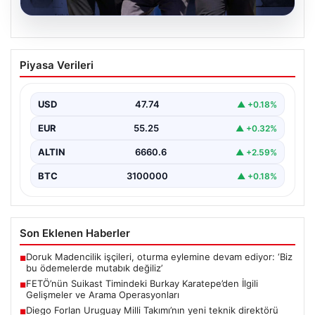
07.08.2026
FETÖ’nün Suikast Timindeki Burkay
Piyasa Verileri
Karatepe’den İlgili Gelişmeler ve Arama
Operasyonları
USD
47.74
▲ +0.18%
15 Temmuz darbe girişimi sırasında Cumhurbaşkanı
Recep Tayyip Erdoğan'a yönelik düzenlenen suikast
EUR
55.25
▲ +0.32%
planında yer…
ALTIN
6660.6
▲ +2.59%
BTC
3100000
▲ +0.18%
Son Eklenen Haberler
Doruk Madencilik işçileri, oturma eylemine devam ediyor: ‘Biz
■
bu ödemelerde mutabık değiliz’
FETÖ’nün Suikast Timindeki Burkay Karatepe’den İlgili
■
Gelişmeler ve Arama Operasyonları
Diego Forlan Uruguay Milli Takımı’nın yeni teknik direktörü
■